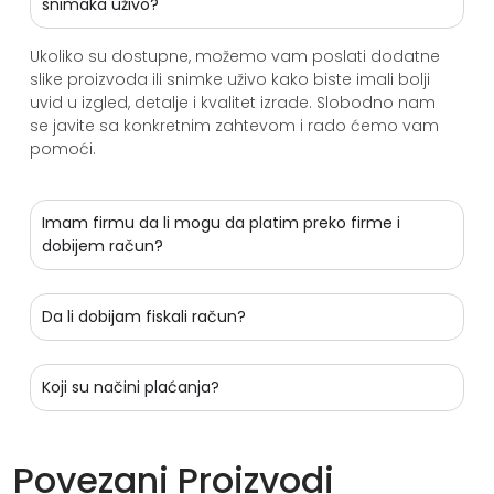
snimaka uživo?
Ukoliko su dostupne, možemo vam poslati dodatne
slike proizvoda ili snimke uživo kako biste imali bolji
uvid u izgled, detalje i kvalitet izrade. Slobodno nam
se javite sa konkretnim zahtevom i rado ćemo vam
pomoći.
Imam firmu da li mogu da platim preko firme i
dobijem račun?
Da li dobijam fiskali račun?
Koji su načini plaćanja?
Povezani Proizvodi