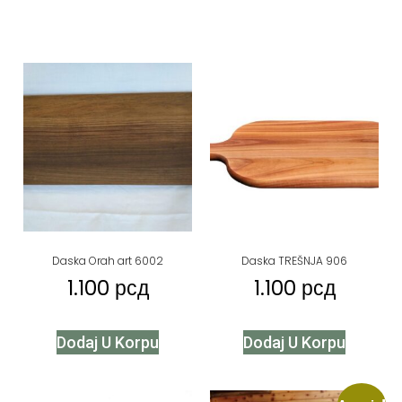
Daska Orah art 6002
Daska TREŠNJA 906
1.100
рсд
1.100
рсд
Dodaj U Korpu
Dodaj U Korpu