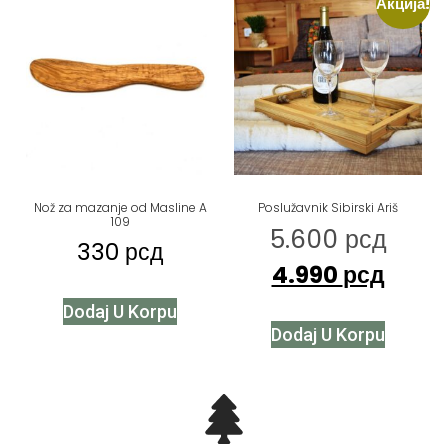
Акција!
Nož za mazanje od Masline A
Poslužavnik Sibirski Ariš
109
5.600
рсд
330
рсд
4.990
рсд
Dodaj U Korpu
Dodaj U Korpu