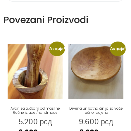
Povezani Proizvodi
Акција!
Акција!
Avan sa tučkom od masline
Drvena unikatna činija za voće
Ručne izrade /handmade
ručno radjena
5.200
рсд
9.600
рсд