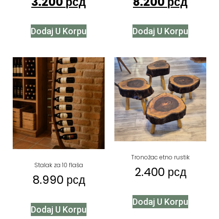
3.200
рсд
8.200
рсд
Dodaj U Korpu
Dodaj U Korpu
Tronožac etno rustik
Stalak za 10 flaša
2.400
рсд
8.990
рсд
Dodaj U Korpu
Dodaj U Korpu