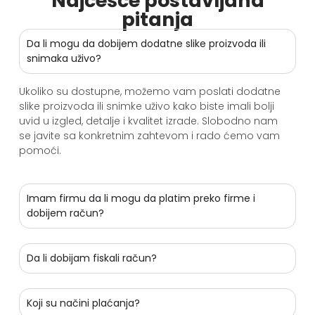
Najčešće postavljana
pitanja
Da li mogu da dobijem dodatne slike proizvoda ili
snimaka uživo?
Ukoliko su dostupne, možemo vam poslati dodatne
slike proizvoda ili snimke uživo kako biste imali bolji
uvid u izgled, detalje i kvalitet izrade. Slobodno nam
se javite sa konkretnim zahtevom i rado ćemo vam
pomoći.
Imam firmu da li mogu da platim preko firme i
dobijem račun?
Da li dobijam fiskali račun?
Koji su načini plaćanja?