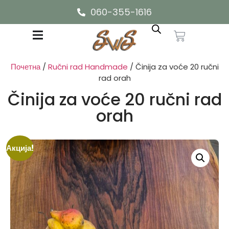
060-355-1616
Почетна
/
Ručni rad Handmade
/ Činija za voće 20 ručni
rad orah
Činija za voće 20 ručni rad
orah
Акција!