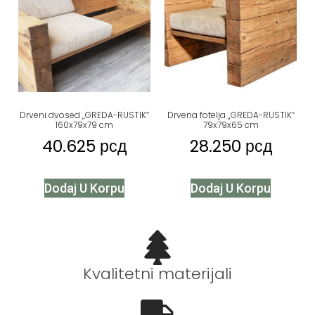
Drveni dvosed „GREDA-RUSTIK“
Drvena fotelja „GREDA-RUSTIK“
160x79x79 cm
79x79x65 cm
40.625
рсд
28.250
рсд
Dodaj U Korpu
Dodaj U Korpu
Kvalitetni materijali