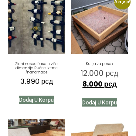
Акција!
Zidni nosac flasa u više
Kutija za pesak
dimenzija Ručne izrade
12.000
рсд
/handmade
3.990
рсд
8.000
рсд
Dodaj U Korpu
Dodaj U Korpu