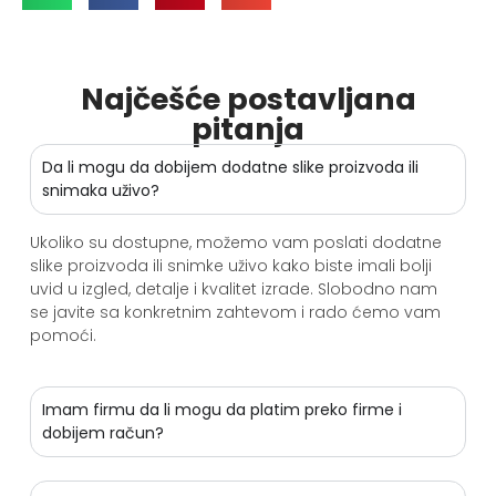
Najčešće postavljana
pitanja
Da li mogu da dobijem dodatne slike proizvoda ili
snimaka uživo?
Ukoliko su dostupne, možemo vam poslati dodatne
slike proizvoda ili snimke uživo kako biste imali bolji
uvid u izgled, detalje i kvalitet izrade. Slobodno nam
se javite sa konkretnim zahtevom i rado ćemo vam
pomoći.
Imam firmu da li mogu da platim preko firme i
dobijem račun?