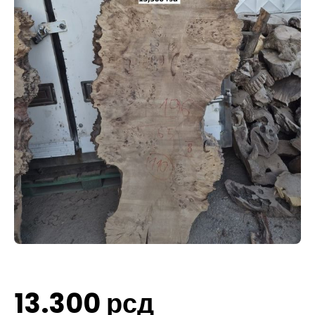
13.300
рсд