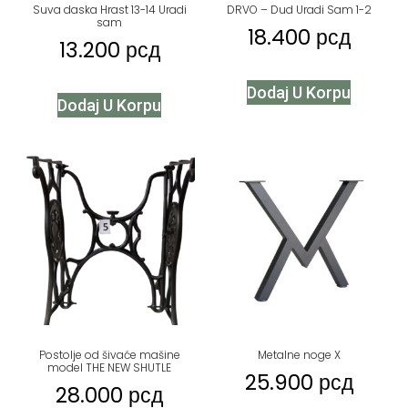
Suva daska Hrast 13-14 Uradi
DRVO – Dud Uradi Sam 1-2
sam
18.400
рсд
13.200
рсд
Dodaj U Korpu
Dodaj U Korpu
Postolje od šivaće mašine
Metalne noge X
model THE NEW SHUTLE
25.900
рсд
28.000
рсд