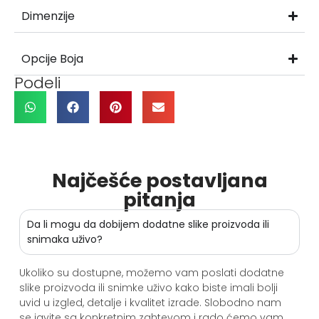
Dimenzije
Opcije Boja
Podeli
Najčešće postavljana
pitanja
Da li mogu da dobijem dodatne slike proizvoda ili
snimaka uživo?
Ukoliko su dostupne, možemo vam poslati dodatne
slike proizvoda ili snimke uživo kako biste imali bolji
uvid u izgled, detalje i kvalitet izrade. Slobodno nam
se javite sa konkretnim zahtevom i rado ćemo vam