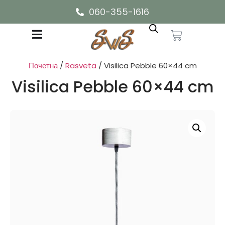
060-355-1616
Почетна
/
Rasveta
/ Visilica Pebble 60×44 cm
Visilica Pebble 60×44 cm