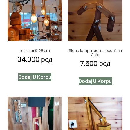
Luster ariš 128 cm
Stona lampa orah model Čiča
Gliša
34.000
рсд
7.500
рсд
Dodaj U Korpu
Dodaj U Korpu