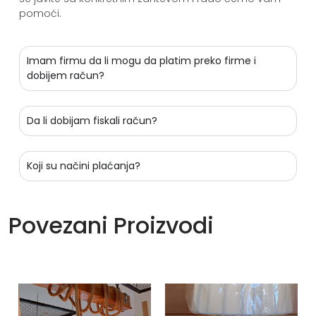
pomoći.
Imam firmu da li mogu da platim preko firme i
dobijem račun?
Da li dobijam fiskali račun?
Koji su načini plaćanja?
Povezani Proizvodi