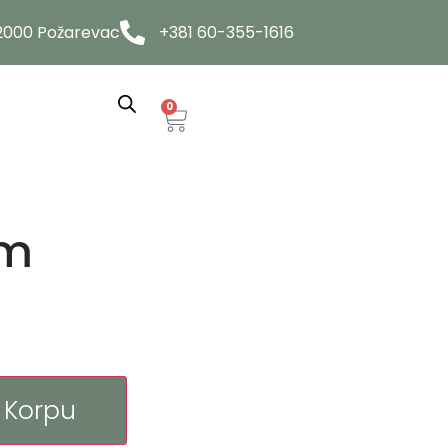
12000 Požarevac
+381 60-355-1616
0
cm
 Korpu