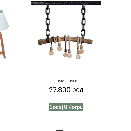
Luster Rustik
27.800
рсд
Dodaj U Korpu