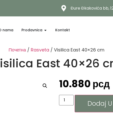
Đure Đkakovića bb, 
O nama
Prodavnica
Kontakt
Почетна
/
Rasveta
/ Visilica East 40×26 cm
isilica East 40×26 
10.880
рсд
Dodaj U