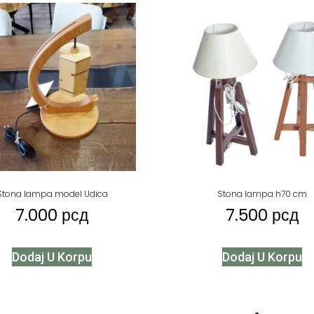
Stona lampa model Udica
Stona lampa h70 cm
7.000
рсд
7.500
рсд
Dodaj U Korpu
Dodaj U Korpu