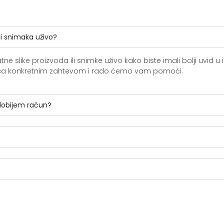
li snimaka uživo?
slike proizvoda ili snimke uživo kako biste imali bolji uvid u i
ite sa konkretnim zahtevom i rado ćemo vam pomoći.
 dobijem račun?