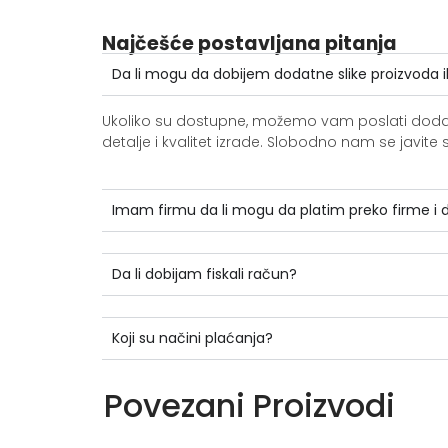
Najčešće postavljana pitanja
Da li mogu da dobijem dodatne slike proizvoda i
Ukoliko su dostupne, možemo vam poslati dodatne 
detalje i kvalitet izrade. Slobodno nam se jav
Imam firmu da li mogu da platim preko firme i
Da li dobijam fiskali račun?
Koji su načini plaćanja?
Povezani Proizvodi