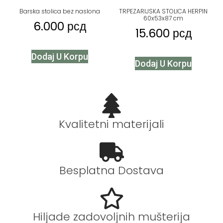
Barska stolica bez naslona
TRPEZARIJSKA STOLICA HERPIN
60x53x87 cm
6.000
рсд
15.600
рсд
Dodaj U Korpu
Dodaj U Korpu
Kvalitetni materijali
Besplatna Dostava
Hiljade zadovoljnih mušterija