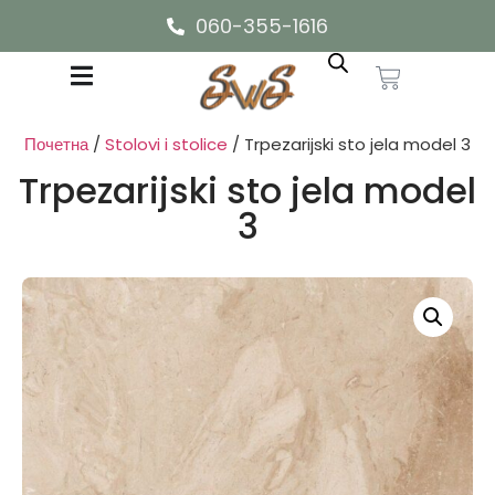
060-355-1616
Почетна
/
Stolovi i stolice
/ Trpezarijski sto jela model 3
Trpezarijski sto jela model
3