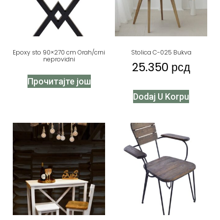
Epoxy sto 90×270 cm Orah/crni
Stolica C-025 Bukva
neprovidni
25.350
рсд
Прочитајте још
Dodaj U Korpu