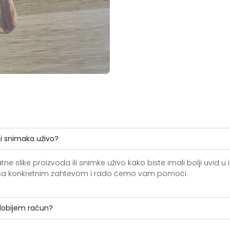
li snimaka uživo?
slike proizvoda ili snimke uživo kako biste imali bolji uvid u i
ite sa konkretnim zahtevom i rado ćemo vam pomoći.
 dobijem račun?