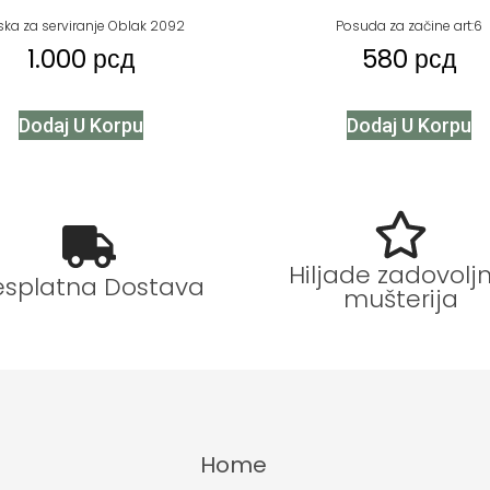
ka za serviranje Oblak 2092
Posuda za začine art:6
1.000
рсд
580
рсд
Dodaj U Korpu
Dodaj U Korpu
Hiljade zadovoljn
esplatna Dostava
mušterija
Home