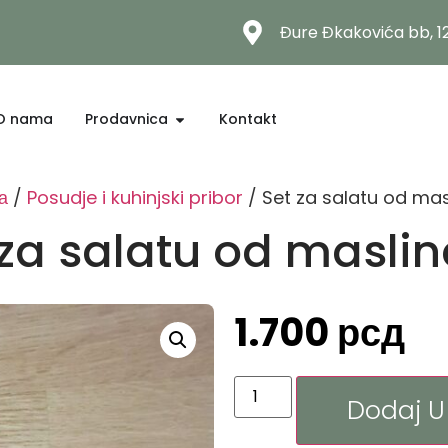
Đure Đkakovića bb, 
O nama
Prodavnica
Kontakt
а
/
Posudje i kuhinjski pribor
/ Set za salatu od mas
 za salatu od maslin
1.700
рсд
Dodaj U