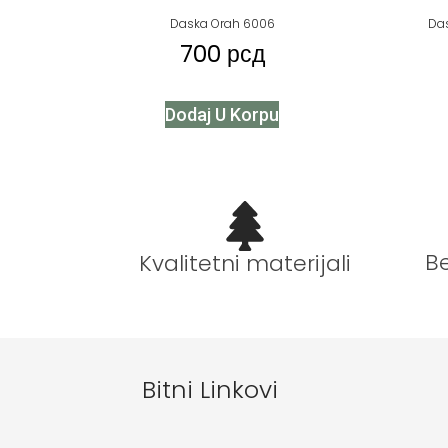
Daska Orah 6006
Das
700
рсд
Dodaj U Korpu
B
Kvalitetni materijali
Bitni Linkovi