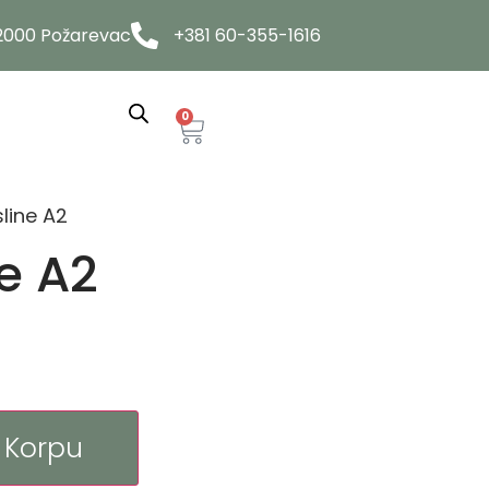
12000 Požarevac
+381 60-355-1616
0
line A2
e A2
 Korpu