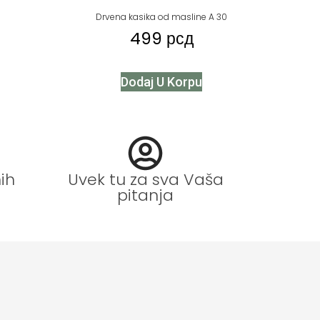
Drvena kasika od masline A 30
499
рсд
Dodaj U Korpu
ih
Uvek tu za sva Vaša
pitanja