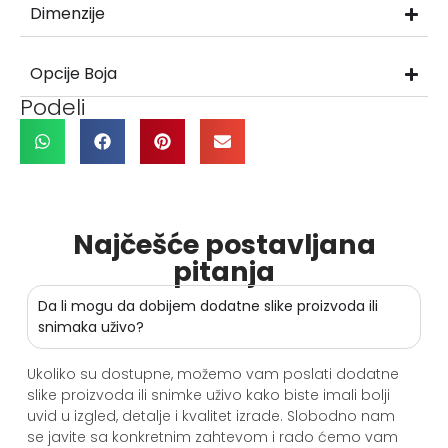
Dimenzije
Opcije Boja
Podeli
Najčešće postavljana
pitanja
Da li mogu da dobijem dodatne slike proizvoda ili
snimaka uživo?
Ukoliko su dostupne, možemo vam poslati dodatne
slike proizvoda ili snimke uživo kako biste imali bolji
uvid u izgled, detalje i kvalitet izrade. Slobodno nam
se javite sa konkretnim zahtevom i rado ćemo vam