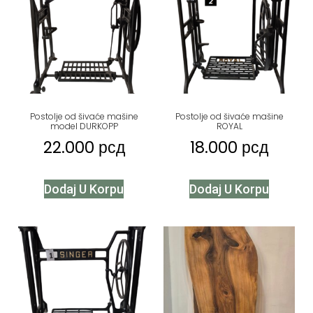
Postolje od šivaće mašine
Postolje od šivaće mašine
model DURKOPP
ROYAL
22.000
рсд
18.000
рсд
Dodaj U Korpu
Dodaj U Korpu