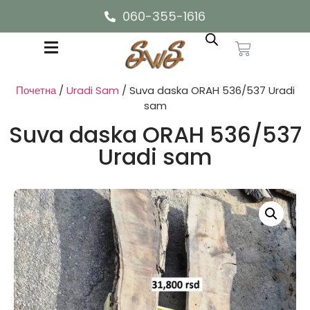
060-355-1616
Почетна
/
Uradi Sam
/ Suva daska ORAH 536/537 Uradi
sam
Suva daska ORAH 536/537
Uradi sam