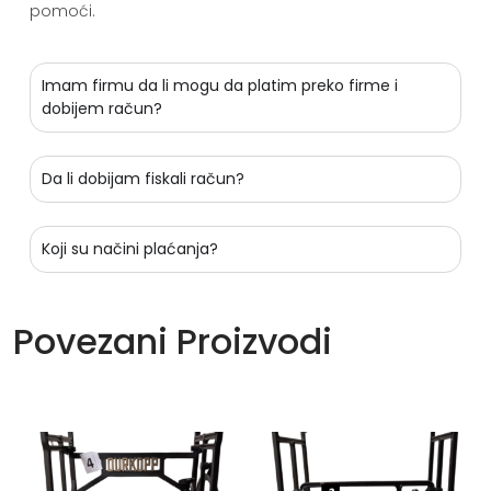
pomoći.
Imam firmu da li mogu da platim preko firme i
dobijem račun?
Da li dobijam fiskali račun?
Koji su načini plaćanja?
Povezani Proizvodi