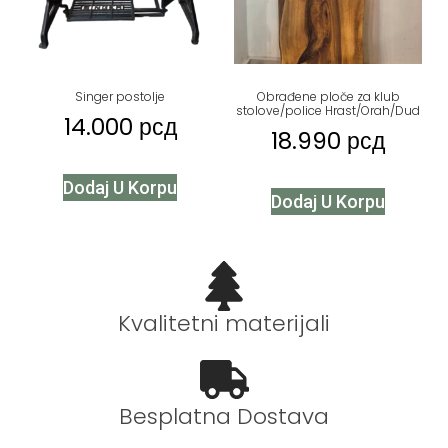
Singer postolje
Obrađene ploče za klub
stolove/police Hrast/Orah/Dud
14.000
рсд
18.990
рсд
Dodaj U Korpu
Dodaj U Korpu
Kvalitetni materijali
Besplatna Dostava