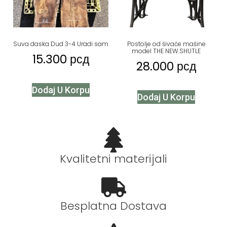
Suva daska Dud 3-4 Uradi sam
Postolje od šivaće mašine
model THE NEW SHUTLE
15.300
рсд
28.000
рсд
Dodaj U Korpu
Dodaj U Korpu
Kvalitetni materijali
Besplatna Dostava