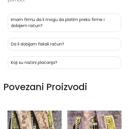
pomoći.
Imam firmu da li mogu da platim preko firme i
dobijem račun?
Da li dobijam fiskali račun?
Koji su načini plaćanja?
Povezani Proizvodi