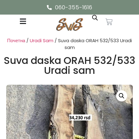
060-355-1616
Почетна
/
Uradi Sam
/ Suva daska ORAH 532/533 Uradi
sam
Suva daska ORAH 532/533
Uradi sam