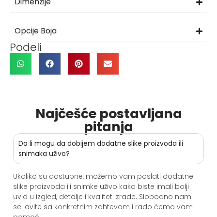
Dimenzije
Opcije Boja
Podeli
Najčešće postavljana
pitanja
Da li mogu da dobijem dodatne slike proizvoda ili
snimaka uživo?
Ukoliko su dostupne, možemo vam poslati dodatne
slike proizvoda ili snimke uživo kako biste imali bolji
uvid u izgled, detalje i kvalitet izrade. Slobodno nam
se javite sa konkretnim zahtevom i rado ćemo vam