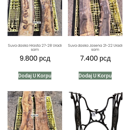
Suva daska Hrasta 27-28 Uradi
Suva daska Jasena 21-22 Uradi
sam
sam
9.800
рсд
7.400
рсд
Dodaj U Korpu
Dodaj U Korpu