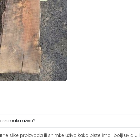
li snimaka uživo?
slike proizvoda ili snimke uživo kako biste imali bolji uvid u i