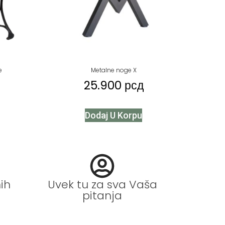
e
Metalne noge X
25.900
рсд
Dodaj U Korpu
ih
Uvek tu za sva Vaša
pitanja