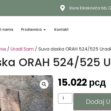
Đure Đkakovića bb, 
O nama
Prodavnica
Kontakt
тна
/
Uradi Sam
/ Suva daska ORAH 524/525 Urad
ska ORAH 524/525 U
15.022
рсд
Dodaj U