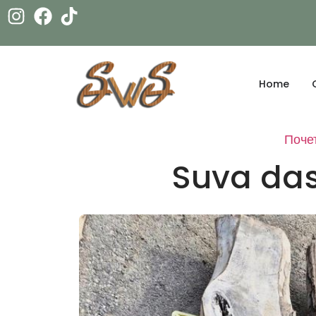
Home
Поче
Suva da