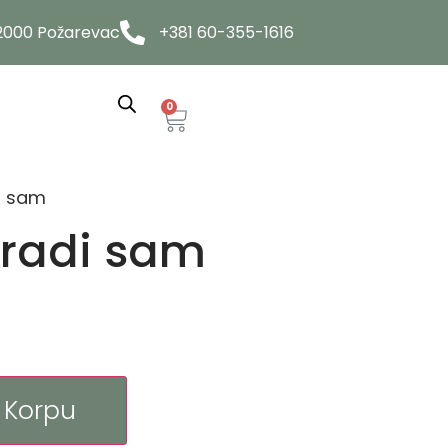
12000 Požarevac
+381 60-355-1616
0
i sam
radi sam
 Korpu