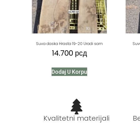
Suva daska Hrasta 19-20 Uradi sam
Suv
14.700
рсд
Dodaj U Korpu
B
Kvalitetni materijali