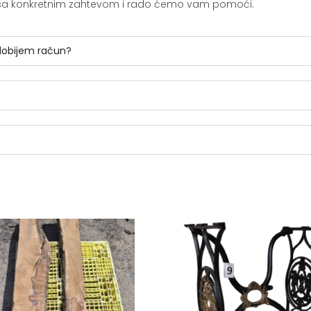
ite sa konkretnim zahtevom i rado ćemo vam pomoći.
 dobijem račun?