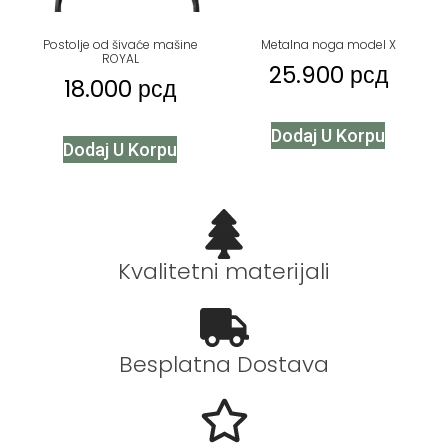
Postolje od šivaće mašine
Metalna noga model X
ROYAL
25.900
рсд
18.000
рсд
Dodaj U Korpu
Dodaj U Korpu
Kvalitetni materijali
Besplatna Dostava