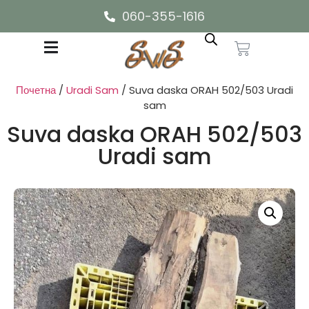
060-355-1616
Почетна
/
Uradi Sam
/ Suva daska ORAH 502/503 Uradi
sam
Suva daska ORAH 502/503
Uradi sam