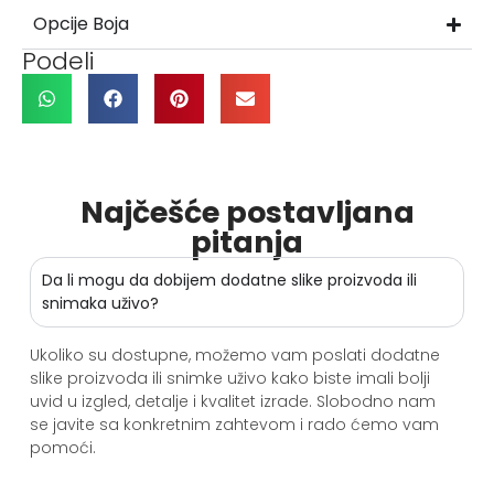
Opcije Boja
Podeli
Najčešće postavljana
pitanja
Da li mogu da dobijem dodatne slike proizvoda ili
snimaka uživo?
Ukoliko su dostupne, možemo vam poslati dodatne
slike proizvoda ili snimke uživo kako biste imali bolji
uvid u izgled, detalje i kvalitet izrade. Slobodno nam
se javite sa konkretnim zahtevom i rado ćemo vam
pomoći.