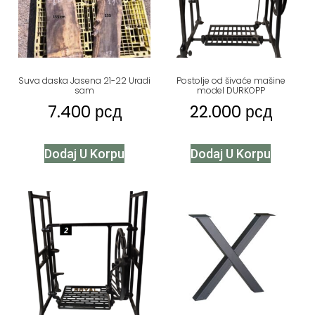
Suva daska Jasena 21-22 Uradi
Postolje od šivaće mašine
sam
model DURKOPP
7.400
рсд
22.000
рсд
Dodaj U Korpu
Dodaj U Korpu