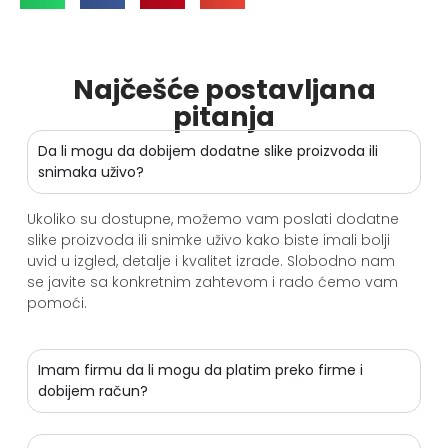
Najčešće postavljana
pitanja
Da li mogu da dobijem dodatne slike proizvoda ili
snimaka uživo?
Ukoliko su dostupne, možemo vam poslati dodatne
slike proizvoda ili snimke uživo kako biste imali bolji
uvid u izgled, detalje i kvalitet izrade. Slobodno nam
se javite sa konkretnim zahtevom i rado ćemo vam
pomoći.
Imam firmu da li mogu da platim preko firme i
dobijem račun?