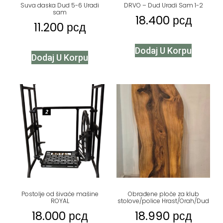
Suva daska Dud 5-6 Uradi
DRVO – Dud Uradi Sam 1-2
sam
18.400
рсд
11.200
рсд
Dodaj U Korpu
Dodaj U Korpu
Postolje od šivaće mašine
Obrađene ploče za klub
ROYAL
stolove/police Hrast/Orah/Dud
18.000
рсд
18.990
рсд