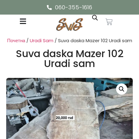
060-355-1616
Почетна
/
Uradi Sam
/ Suva daska Mazer 102 Uradi sam
Suva daska Mazer 102
Uradi sam