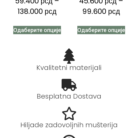
59.400
рсд
–
45.600
рсд
–
138.000
рсд
99.600
рсд
Одаберите опције
Одаберите опције
Kvalitetni materijali
Besplatna Dostava
Hiljade zadovoljnih mušterija