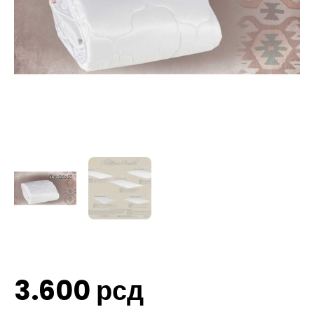
3.600
рсд