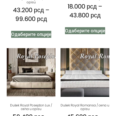
opisu
18.000
рсд
–
43.200
рсд
–
43.800
рсд
99.600
рсд
Одаберите опције
Одаберите опције
Dušek Royal Posejdon Lux /
Dušek Royal Romansa / cena u
cena u opisu
opisu