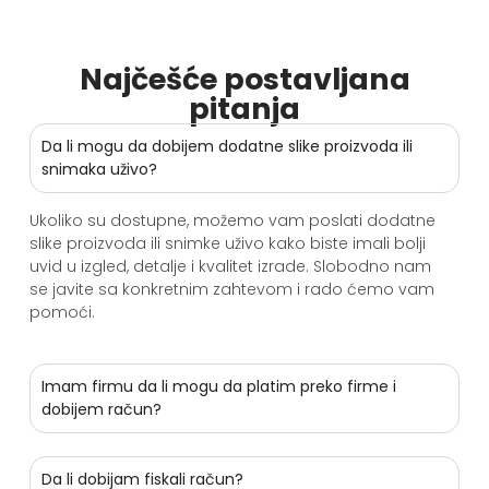
Najčešće postavljana
pitanja
Da li mogu da dobijem dodatne slike proizvoda ili
snimaka uživo?
Ukoliko su dostupne, možemo vam poslati dodatne
slike proizvoda ili snimke uživo kako biste imali bolji
uvid u izgled, detalje i kvalitet izrade. Slobodno nam
se javite sa konkretnim zahtevom i rado ćemo vam
pomoći.
Imam firmu da li mogu da platim preko firme i
dobijem račun?
Da li dobijam fiskali račun?