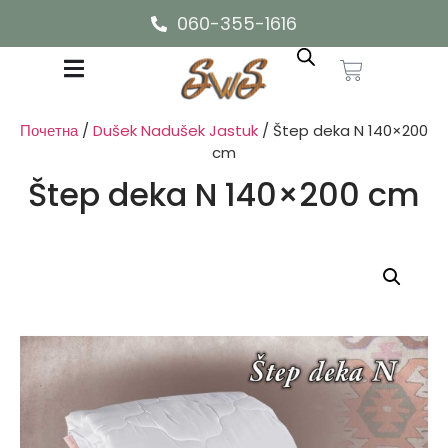
060-355-1616
Почетна
/
Dušek Nadušek Jastuk
/ Štep deka N 140×200
cm
Štep deka N 140×200 cm