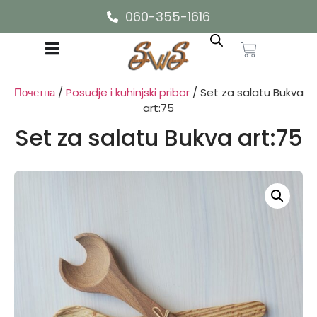
060-355-1616
Почетна
/
Posudje i kuhinjski pribor
/ Set za salatu Bukva
art:75
Set za salatu Bukva art:75