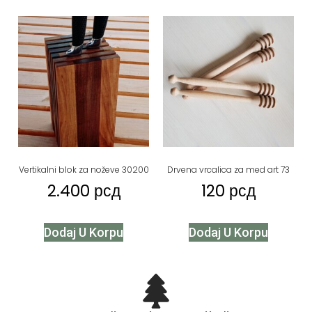
Vertikalni blok za noževe 30200
Drvena vrcalica za med art 73
2.400
рсд
120
рсд
Dodaj U Korpu
Dodaj U Korpu