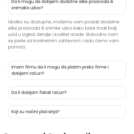
Da li mogu da dobijem dodatne slike proizvoda ili
snimaka uživo?
Ukoliko su dostupne, možemo vam poslati dodatne
slike proizvoda ili snimke uživo kako biste imali bolji
uvid u izgled, detalje i kvalitet izrade. Slobodno nam
se javite sa konkretnim zahtevom i rado ćemo vam
pomoći.
Imam firmu da li mogu da platim preko firme i
dobijem račun?
Da li dobijam fiskali račun?
Koji su načini plaćanja?