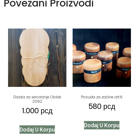
Povezani Proizvodi
Daska za serviranje Oblak
Posuda za začine art:6
2092
580
рсд
1.000
рсд
Dodaj U Korpu
Dodaj U Korpu