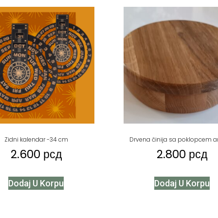
Zidni kalendar -34 cm
Drvena činija sa poklopcem ar
2.600
рсд
2.800
рсд
Dodaj U Korpu
Dodaj U Korpu