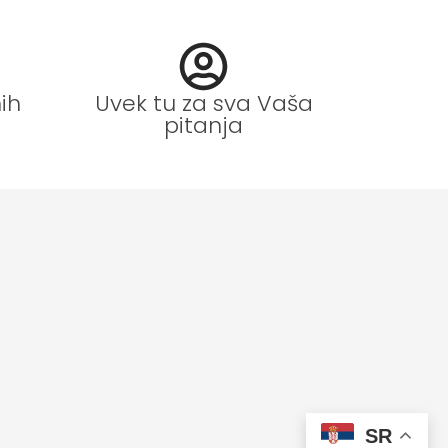
ih
Uvek tu za sva Vaša
pitanja
SR