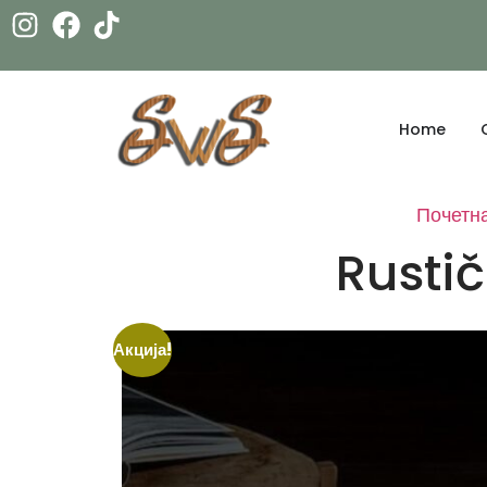
Home
Почетн
Rusti
Акција!