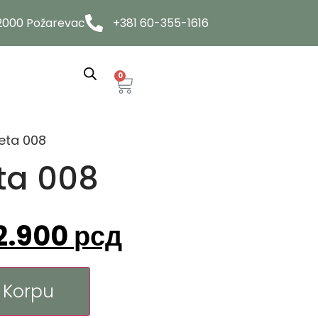
12000 Požarevac
+381 60-355-1616
0
veta 008
ta 008
2.900
рсд
 Korpu