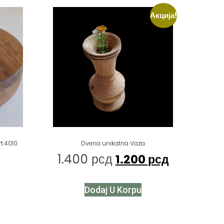
Акција!
t:4010
Dvena unikatna Vaza
1.400
рсд
1.200
рсд
Dodaj U Korpu