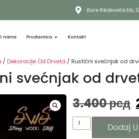
Đure Đkakovića bb, 
O nama
Prodavnica
Kontakt
а
/
Dekoracije Od Drveta
/ Rustični svećnjak od dr
čni svećnjak od drve
3.400
рсд
Dodaj U