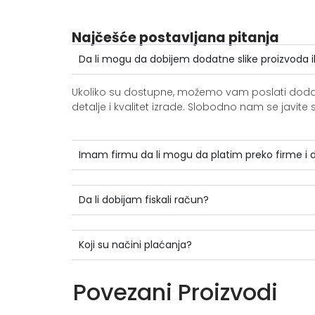
Najčešće postavljana pitanja
Da li mogu da dobijem dodatne slike proizvoda i
Ukoliko su dostupne, možemo vam poslati dodatne 
detalje i kvalitet izrade. Slobodno nam se jav
Imam firmu da li mogu da platim preko firme i
Da li dobijam fiskali račun?
Koji su načini plaćanja?
Povezani Proizvodi