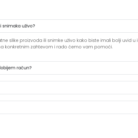
li snimaka uživo?
slike proizvoda ili snimke uživo kako biste imali bolji uvid u i
ite sa konkretnim zahtevom i rado ćemo vam pomoći.
 dobijem račun?