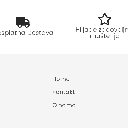
Hiljade zadovoljn
esplatna Dostava
mušterija
Home
Kontakt
O nama