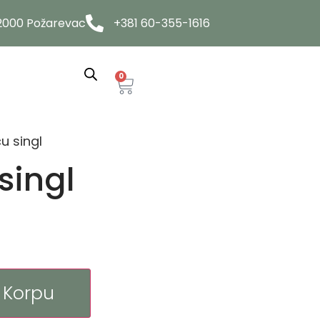
12000 Požarevac
+381 60-355-1616
0
u singl
singl
 Korpu