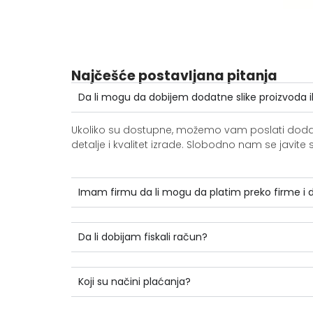
Najčešće postavljana pitanja
Da li mogu da dobijem dodatne slike proizvoda i
Ukoliko su dostupne, možemo vam poslati dodatne 
detalje i kvalitet izrade. Slobodno nam se jav
Imam firmu da li mogu da platim preko firme i
Da li dobijam fiskali račun?
Koji su načini plaćanja?