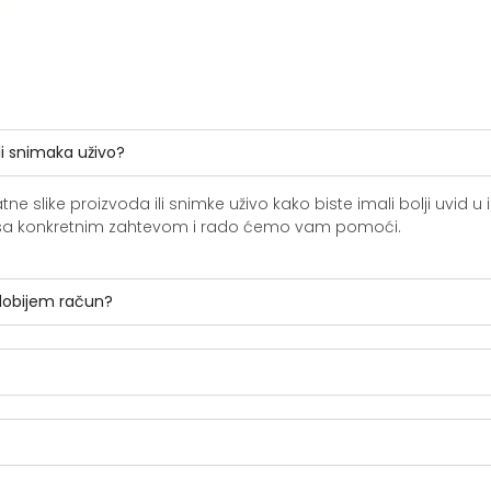
li snimaka uživo?
slike proizvoda ili snimke uživo kako biste imali bolji uvid u i
ite sa konkretnim zahtevom i rado ćemo vam pomoći.
 dobijem račun?