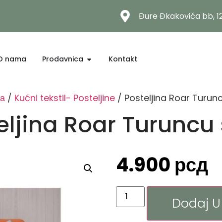
Đure Đkakovića bb, 
O nama
Prodavnica
Kontakt
на
/
Kućni tekstil- Posteljine
/ Posteljina Roar Turunc
eljina Roar Turuncu 
4.900
рсд
Dodaj U