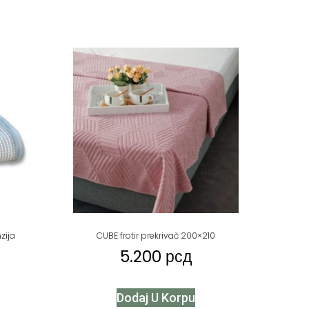
zija
CUBE frotir prekrivač 200×210
5.200
рсд
Dodaj U Korpu