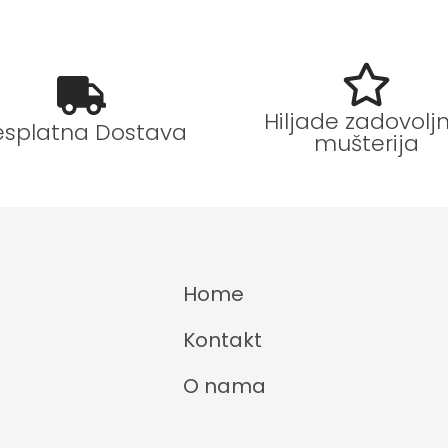
Hiljade zadovoljn
esplatna Dostava
mušterija
Home
Kontakt
O nama