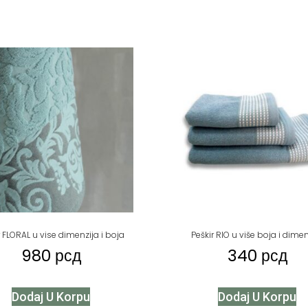
r FLORAL u vise dimenzija i boja
Peškir RIO u više boja i dimen
980
рсд
340
рсд
Dodaj U Korpu
Dodaj U Korpu