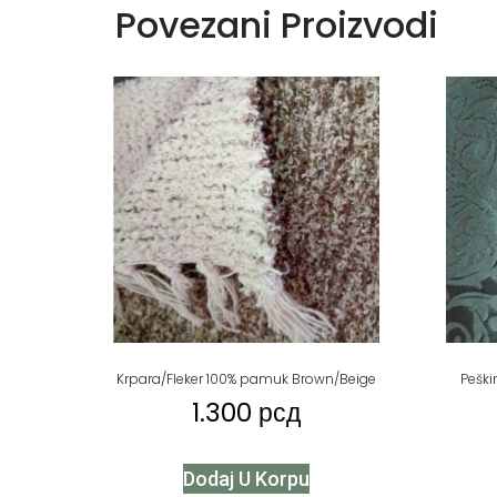
Povezani Proizvodi
Krpara/Fleker 100% pamuk Brown/Beige
Peški
1.300
рсд
Dodaj U Korpu