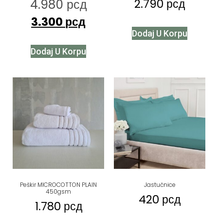
4.980
рсд
2.790
рсд
3.300
рсд
Dodaj U Korpu
Dodaj U Korpu
Peškir MICROCOTTON PLAIN
Jastučnice
450gsm
420
рсд
1.780
рсд