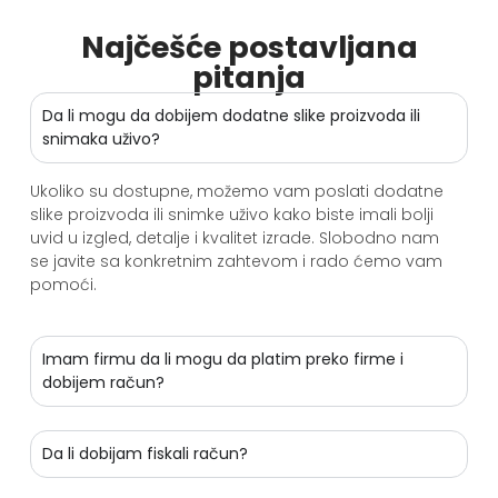
Najčešće postavljana
pitanja
Da li mogu da dobijem dodatne slike proizvoda ili
snimaka uživo?
Ukoliko su dostupne, možemo vam poslati dodatne
slike proizvoda ili snimke uživo kako biste imali bolji
uvid u izgled, detalje i kvalitet izrade. Slobodno nam
se javite sa konkretnim zahtevom i rado ćemo vam
pomoći.
Imam firmu da li mogu da platim preko firme i
dobijem račun?
Da li dobijam fiskali račun?