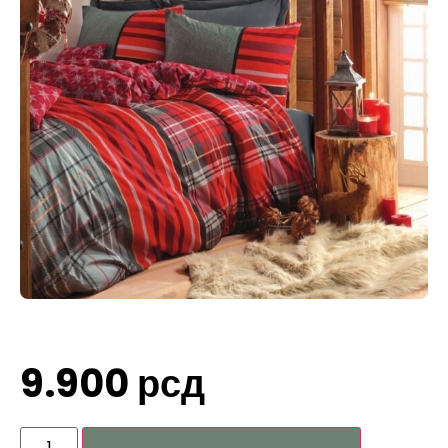
9.900
рсд