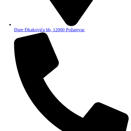
Đure Đkakovića bb, 12000 Požarevac