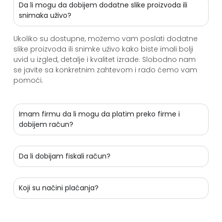
Da li mogu da dobijem dodatne slike proizvoda ili
snimaka uživo?
Ukoliko su dostupne, možemo vam poslati dodatne
slike proizvoda ili snimke uživo kako biste imali bolji
uvid u izgled, detalje i kvalitet izrade. Slobodno nam
se javite sa konkretnim zahtevom i rado ćemo vam
pomoći.
Imam firmu da li mogu da platim preko firme i
dobijem račun?
Da li dobijam fiskali račun?
Koji su načini plaćanja?