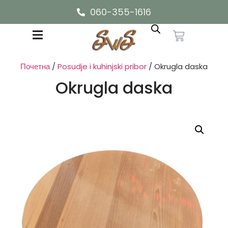
060-355-1616
Почетна
/
Posudje i kuhinjski pribor
/ Okrugla daska
Okrugla daska