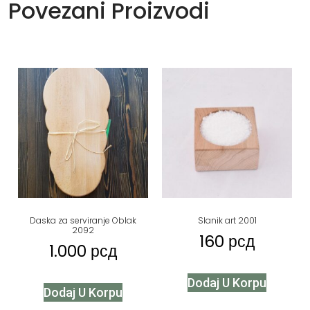
Povezani Proizvodi
Daska za serviranje Oblak
Slanik art 2001
2092
160
рсд
1.000
рсд
Dodaj U Korpu
Dodaj U Korpu