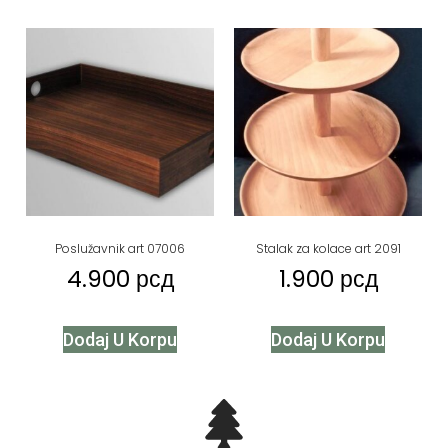
Poslužavnik art 07006
Stalak za kolace art 2091
4.900
рсд
1.900
рсд
Dodaj U Korpu
Dodaj U Korpu