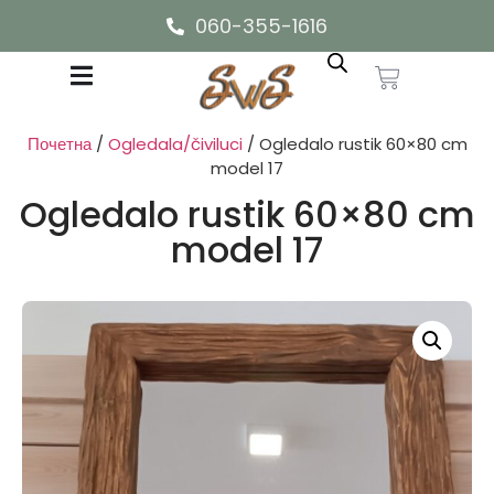
060-355-1616
Почетна
/
Ogledala/čiviluci
/ Ogledalo rustik 60×80 cm
model 17
Ogledalo rustik 60×80 cm
model 17