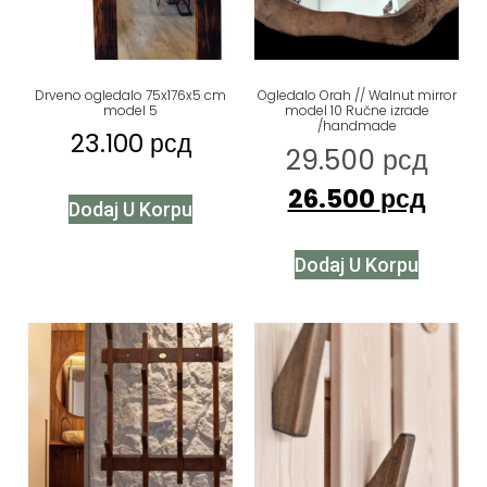
Drveno ogledalo 75x176x5 cm
Ogledalo Orah // Walnut mirror
model 5
model 10 Ručne izrade
/handmade
23.100
рсд
29.500
рсд
26.500
рсд
Dodaj U Korpu
Dodaj U Korpu