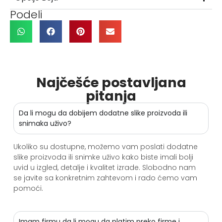
Podeli
Najčešće postavljana
pitanja
Da li mogu da dobijem dodatne slike proizvoda ili
snimaka uživo?
Ukoliko su dostupne, možemo vam poslati dodatne
slike proizvoda ili snimke uživo kako biste imali bolji
uvid u izgled, detalje i kvalitet izrade. Slobodno nam
se javite sa konkretnim zahtevom i rado ćemo vam
pomoći.
Imam firmu da li mogu da platim preko firme i