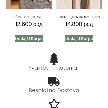
Čiviluk model Drvo
Predsoblje čiviluk 52×100 cm
12.600
рсд
14.800
рсд
Dodaj U Korpu
Dodaj U Korpu
Kvalitetni materijali
Besplatna Dostava