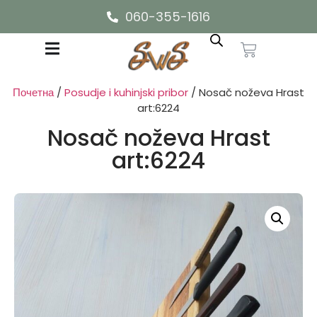
060-355-1616
Почетна
/
Posudje i kuhinjski pribor
/ Nosač noževa Hrast
art:6224
Nosač noževa Hrast
art:6224