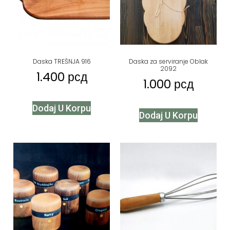
Daska TREŠNJA 916
Daska za serviranje Oblak
2092
1.400
рсд
1.000
рсд
Dodaj U Korpu
Dodaj U Korpu