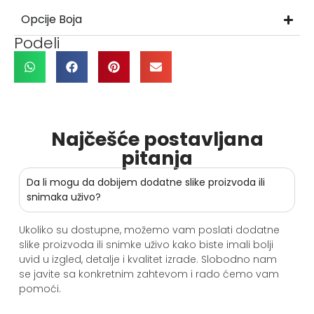
Opcije Boja
Podeli
Najčešće postavljana
pitanja
Da li mogu da dobijem dodatne slike proizvoda ili
snimaka uživo?
Ukoliko su dostupne, možemo vam poslati dodatne
slike proizvoda ili snimke uživo kako biste imali bolji
uvid u izgled, detalje i kvalitet izrade. Slobodno nam
se javite sa konkretnim zahtevom i rado ćemo vam
pomoći.