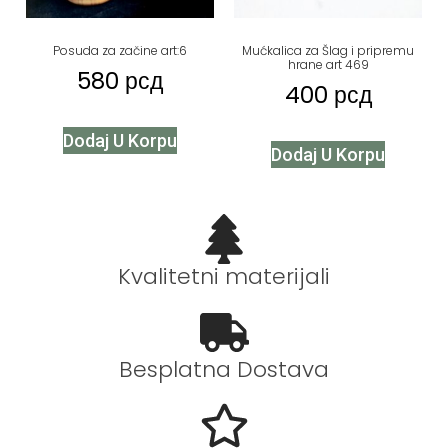
Posuda za začine art:6
Mućkalica za Šlag i pripremu
hrane art 469
580
рсд
400
рсд
Dodaj U Korpu
Dodaj U Korpu
Kvalitetni materijali
Besplatna Dostava