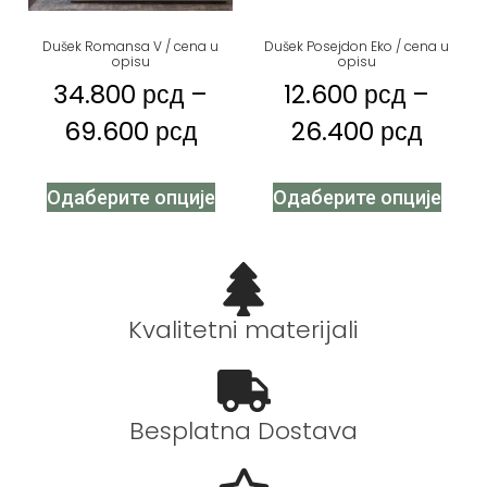
Dušek Romansa V / cena u
Dušek Posejdon Eko / cena u
opisu
opisu
34.800
рсд
–
12.600
рсд
–
69.600
рсд
26.400
рсд
Одаберите опције
Одаберите опције
Kvalitetni materijali
Besplatna Dostava