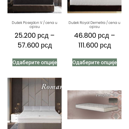
Dušek Posejdon V / cena u
Dušek Royal Demetra / cena u
opisu
opisu
25.200
рсд
–
46.800
рсд
–
57.600
рсд
111.600
рсд
Одаберите опције
Одаберите опције