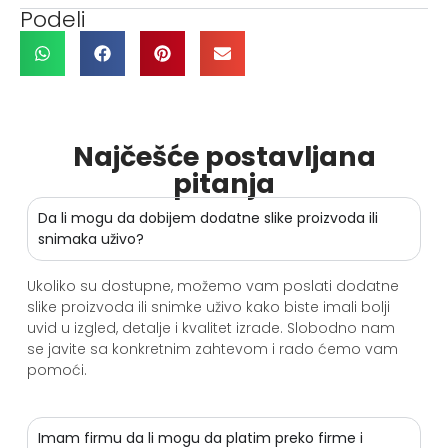
Podeli
Najčešće postavljana
pitanja
Da li mogu da dobijem dodatne slike proizvoda ili
snimaka uživo?
Ukoliko su dostupne, možemo vam poslati dodatne
slike proizvoda ili snimke uživo kako biste imali bolji
uvid u izgled, detalje i kvalitet izrade. Slobodno nam
se javite sa konkretnim zahtevom i rado ćemo vam
pomoći.
Imam firmu da li mogu da platim preko firme i