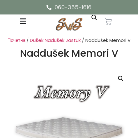
060-355-1616
Почетна
/
Dušek Nadušek Jastuk
/ Naddušek Memori V
Naddušek Memori V