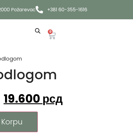
12000 Požarevac
+381 60-355-1616
0
podlogom
podlogom
19.600
рсд
 Korpu