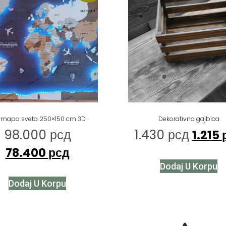
 mapa sveta 250×150 cm 3D
Dekorativna gajbica
98.000
рсд
1.430
рсд
1.215
78.400
рсд
Dodaj U Korpu
Dodaj U Korpu