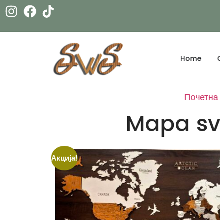
Home
Почетна
Mapa sv
Акција!