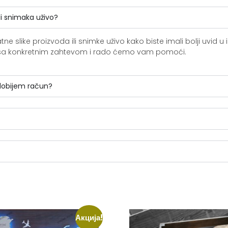
li snimaka uživo?
slike proizvoda ili snimke uživo kako biste imali bolji uvid u i
ite sa konkretnim zahtevom i rado ćemo vam pomoći.
 dobijem račun?
Акција!