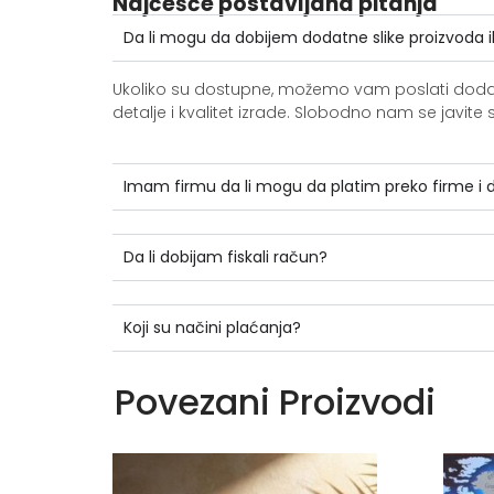
Najčešće postavljana pitanja
Da li mogu da dobijem dodatne slike proizvoda i
Ukoliko su dostupne, možemo vam poslati dodatne 
detalje i kvalitet izrade. Slobodno nam se jav
Imam firmu da li mogu da platim preko firme i
Da li dobijam fiskali račun?
Koji su načini plaćanja?
Povezani Proizvodi