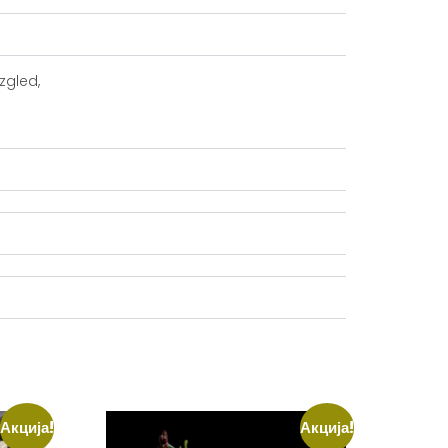
zgled,
Акција!
Акција!