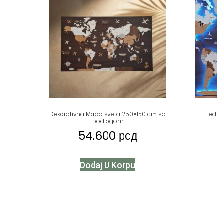
Dekorativna Mapa sveta 250×150 cm sa
Led
podlogom
54.600
рсд
Dodaj U Korpu