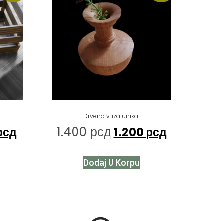
Drvena vaza unikat
1.400
рсд
рсд
1.200
рсд
Dodaj U Korpu