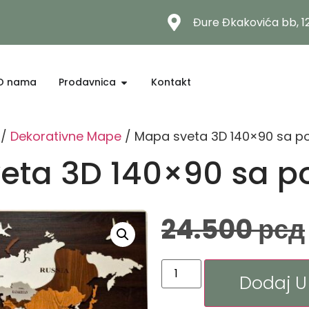
Đure Đkakovića bb, 
O nama
Prodavnica
Kontakt
/
Dekorativne Mape
/ Mapa sveta 3D 140×90 sa 
eta 3D 140×90 sa 
24.500
рсд
Dodaj U