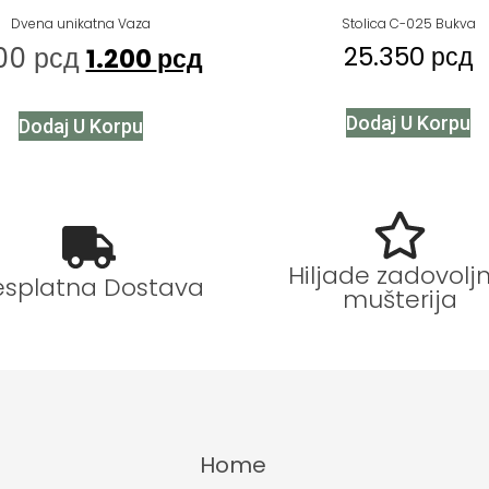
Dvena unikatna Vaza
Stolica C-025 Bukva
400
рсд
25.350
рсд
1.200
рсд
Dodaj U Korpu
Dodaj U Korpu
Hiljade zadovoljn
esplatna Dostava
mušterija
Home