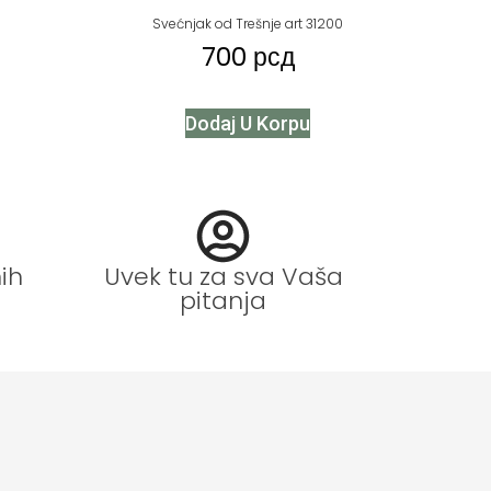
Svećnjak od Trešnje art 31200
700
рсд
Dodaj U Korpu
ih
Uvek tu za sva Vaša
pitanja