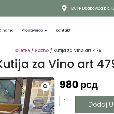
Đure Đkakovića bb, 
O nama
Prodavnica
Kontakt
Почетна
/
Razno
/ Kutija za Vino art 479
Kutija za Vino art 47
980
рсд
Dodaj U