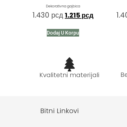
Dekorativna gajbica
1.430
рсд
1.
1.215
рсд
Dodaj U Korpu
B
Kvalitetni materijali
Bitni Linkovi