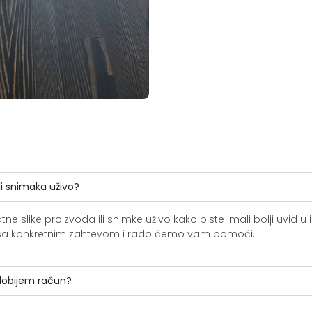
li snimaka uživo?
slike proizvoda ili snimke uživo kako biste imali bolji uvid u i
ite sa konkretnim zahtevom i rado ćemo vam pomoći.
 dobijem račun?