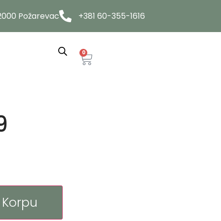
12000 Požarevac
+381 60-355-1616
0
9
 Korpu