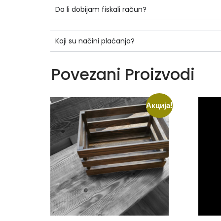
Da li dobijam fiskali račun?
Koji su načini plaćanja?
Povezani Proizvodi
Акција!