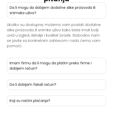
Da li mogu da dobijem dodatne slike proizvoda ili
snimaka uživo?
Ukoliko su dostupne, možemo vam poslati dodatne
slike proizvoda ili snimke uživo kako biste imali bolji
uvid u izgled, detalje i kvalitet izrade. Slobodno nam
se javite sa konkretnim zahtevom i rado ćemo vam
pomoći.
Imam firmu da li mogu da platim preko firme i
dobijem račun?
Da li dobijam fiskali račun?
Koji su načini plaćanja?