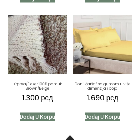
Krpara/Fleker 100% pamuk
Donji čaršaf sa gumom u više
Brown/Beige
dimenzija i boja
1.300
рсд
1.690
рсд
Dodaj U Korpu
Dodaj U Korpu