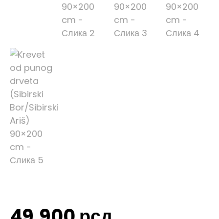
49.900
рсд