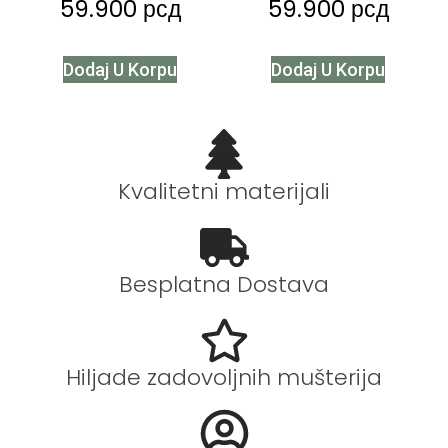
59.900
рсд
59.900
рсд
Dodaj U Korpu
Dodaj U Korpu
Kvalitetni materijali
Besplatna Dostava
Hiljade zadovoljnih mušterija