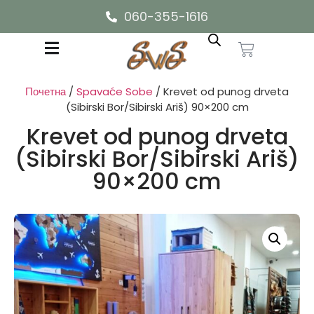
060-355-1616
Почетна
/
Spavaće Sobe
/ Krevet od punog drveta
(Sibirski Bor/Sibirski Ariš) 90×200 cm
Krevet od punog drveta
(Sibirski Bor/Sibirski Ariš)
90×200 cm