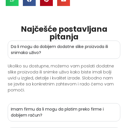
Najčešće postavljana
pitanja
Da li mogu da dobijem dodatne slike proizvoda ili
snimaka uživo?
Ukoliko su dostupne, možemo vam poslati dodatne
slike proizvoda ili snimke uživo kako biste imali bolji
uvid u izgled, detalje i kvalitet izrade. Slobodno nam
se javite sa konkretnim zahtevom i rado ćemo vam
pomoći.
Imam firmu da li mogu da platim preko firme i
dobijem račun?