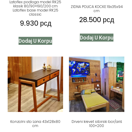
Latoflex podloga model RK25
klasik 80/90×190/200 cm
ZIDNA POLICA KOCKE 19x35x94
Latoflex base model RK25
cm
classic
28.500
рсд
9.930
рсд
Dodaj U Korpu
Dodaj U Korpu
Konzolni sto Lana 43x128x80
Drveni krevet sibirski bor/ariš
cm
100×200