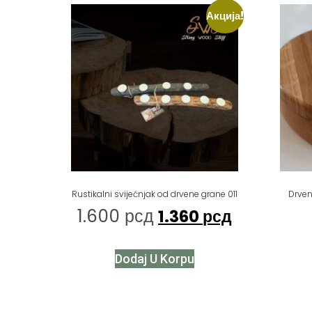
Акција!
Rustikalni svijećnjak od drvene grane 011
Drven
1.600
рсд
1.360
рсд
Dodaj U Korpu