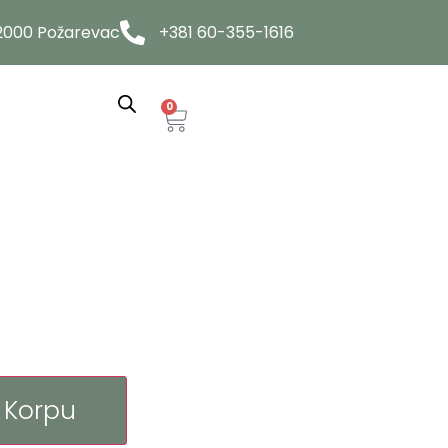
12000 Požarevac
+381 60-355-1616
0
 Korpu