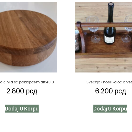
a činija sa poklopcem art:4010
Svećnjak nosiljka od drve
2.800
рсд
6.200
рсд
Dodaj U Korpu
Dodaj U Korpu