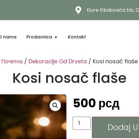
Đure Đkakovića bb, 
O nama
Prodavnica
Kontakt
Почетна
/
Dekoracije Od Drveta
/ Kosi nosač flaše
Kosi nosač flaše
500
рсд
Dodaj U