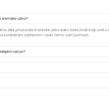
li snimaka uživo?
slike proizvoda ili snimke uživo kako biste imali bolji uvid u i
ite sa konkretnim zahtevom i rado ćemo vam pomoći.
 dobijem račun?