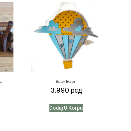
ta
Baby Balon
3.990
рсд
Dodaj U Korpu