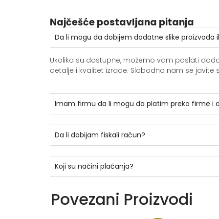
Najčešće postavljana pitanja
Da li mogu da dobijem dodatne slike proizvoda i
Ukoliko su dostupne, možemo vam poslati dodatne 
detalje i kvalitet izrade. Slobodno nam se jav
Imam firmu da li mogu da platim preko firme i
Da li dobijam fiskali račun?
Koji su načini plaćanja?
Povezani Proizvodi