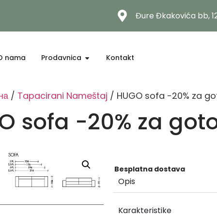
Đure Đkakovića bb, 
O nama
Prodavnica
Kontakt
на
/
Tapacirani Nameštaj
/ HUGO sofa -20% za go
 sofa -20% za got
Besplatna dostava
Opis
Karakteristike