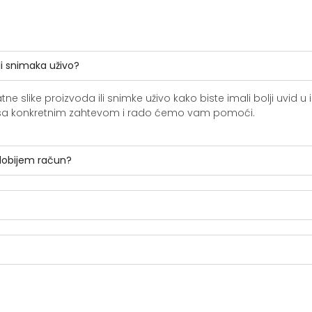
li snimaka uživo?
slike proizvoda ili snimke uživo kako biste imali bolji uvid u i
ite sa konkretnim zahtevom i rado ćemo vam pomoći.
 dobijem račun?