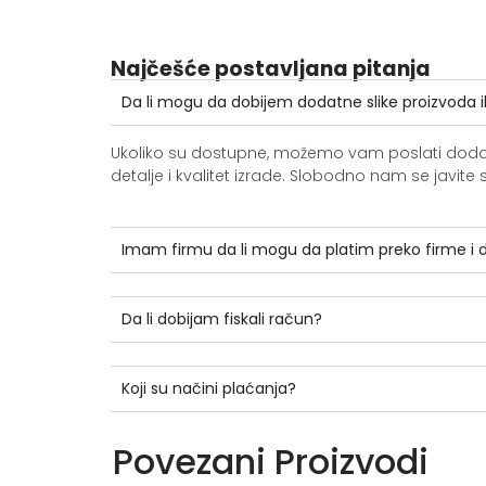
Najčešće postavljana pitanja
Da li mogu da dobijem dodatne slike proizvoda i
Ukoliko su dostupne, možemo vam poslati dodatne 
detalje i kvalitet izrade. Slobodno nam se jav
Imam firmu da li mogu da platim preko firme i
Da li dobijam fiskali račun?
Koji su načini plaćanja?
Povezani Proizvodi