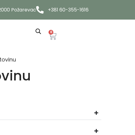
12000 Požarevac
+381 60-355-1616
0
tovinu
ovinu