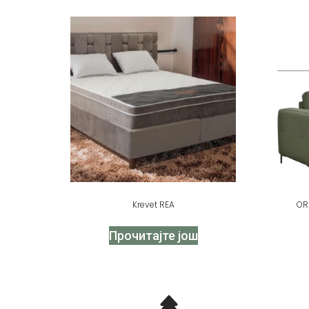
Krevet REA
OR
Прочитајте још