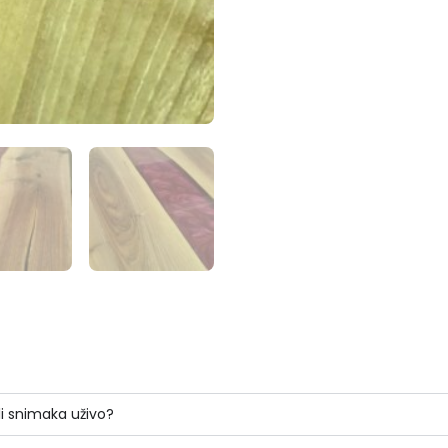
li snimaka uživo?