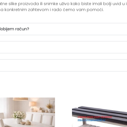
slike proizvoda ili snimke uživo kako biste imali bolji uvid u i
ite sa konkretnim zahtevom i rado ćemo vam pomoći.
 dobijem račun?