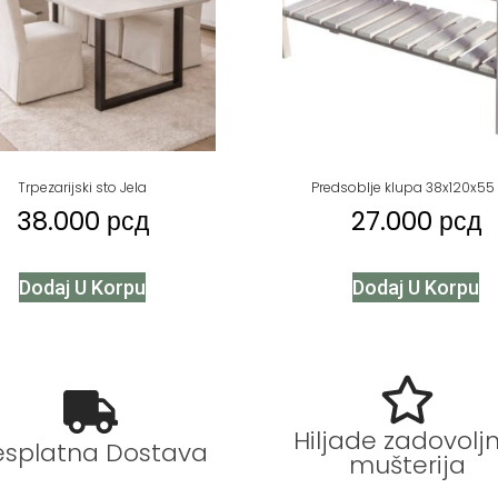
Trpezarijski sto Jela
Predsoblje klupa 38x120x5
38.000
рсд
27.000
рсд
Dodaj U Korpu
Dodaj U Korpu
Hiljade zadovoljn
esplatna Dostava
mušterija