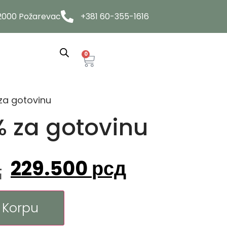
12000 Požarevac
+381 60-355-1616
0
za gotovinu
% za gotovinu
д
229.500
рсд
 Korpu