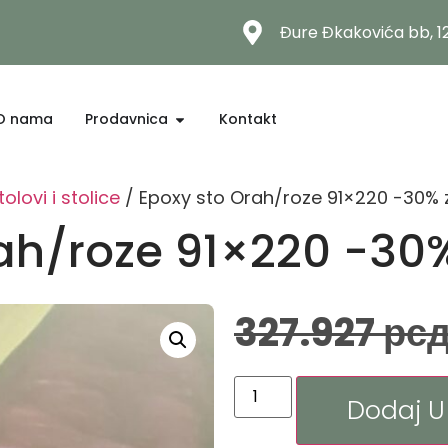
Đure Đkakovića bb, 
O nama
Prodavnica
Kontakt
tolovi i stolice
/ Epoxy sto Orah/roze 91×220 -30% 
ah/roze 91×220 -30
327.927
рс
Dodaj U