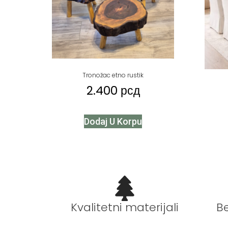
Tronožac etno rustik
2.400
рсд
Dodaj U Korpu
B
Kvalitetni materijali