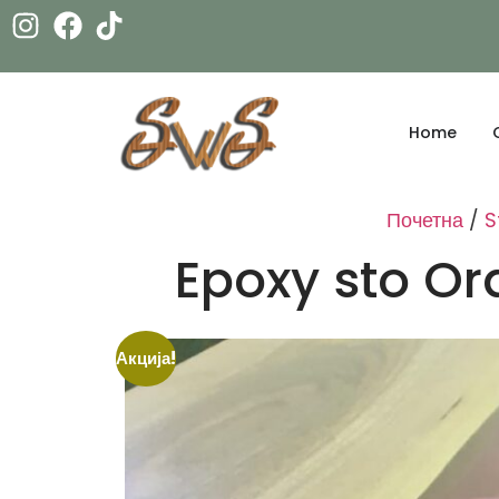
Home
Почетна
/
S
Epoxy sto Or
Акција!