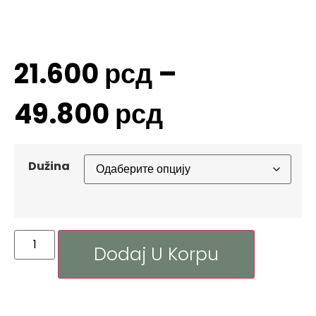
21.600
рсд
–
49.800
рсд
Dužina
Dodaj U Korpu