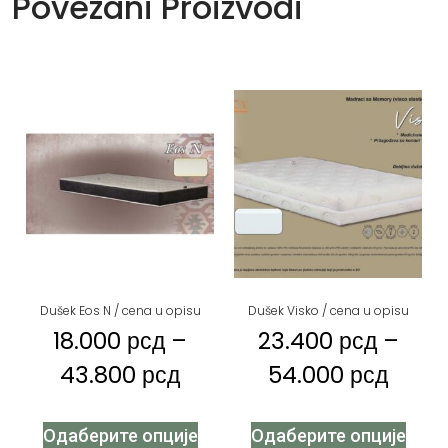
Povezani Proizvodi
Dušek Eos N / cena u opisu
Dušek Visko / cena u opisu
18.000
рсд
–
23.400
рсд
–
43.800
рсд
54.000
рсд
Одаберите опције
Одаберите опције