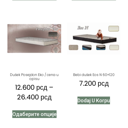
Dušek Posejdon Eko / cena u
Bebi dušek Eos N 60×120
opisu
7.200
рсд
12.600
рсд
–
26.400
рсд
Dodaj U Korpu
Одаберите опције