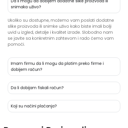
Da li mogu da dobijem dodatne slike proizvoda ili
snimaka uživo?
Ukoliko su dostupne, možemo vam poslati dodatne
slike proizvoda ili snimke uživo kako biste imali bolji
uvid u izgled, detalje i kvalitet izrade. Slobodno nam
se javite sa konkretnim zahtevom i rado ćemo vam
pomoći.
Imam firmu da li mogu da platim preko firme i
dobijem račun?
Da li dobijam fiskali račun?
Koji su načini plaćanja?