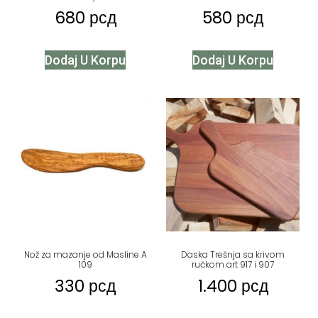
680
рсд
580
рсд
Dodaj U Korpu
Dodaj U Korpu
Nož za mazanje od Masline A
Daska Trešnja sa krivom
109
ručkom art 917 i 907
330
рсд
1.400
рсд