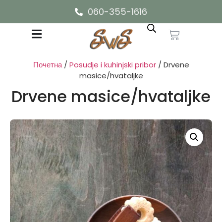
060-355-1616
Почетна
/
Posudje i kuhinjski pribor
/ Drvene
masice/hvataljke
Drvene masice/hvataljke