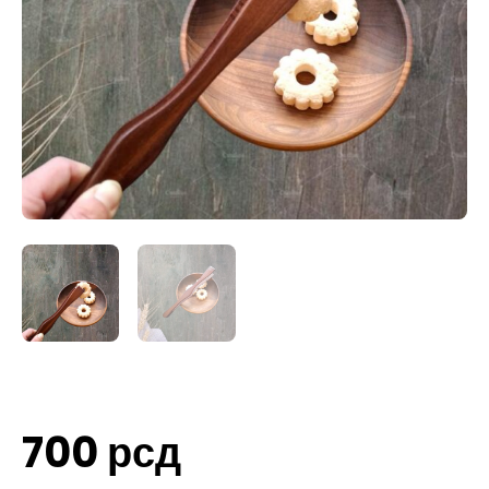
700
рсд