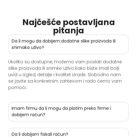
Najčešće postavljana
pitanja
Da li mogu da dobijem dodatne slike proizvoda ili
snimaka uživo?
Ukoliko su dostupne, možemo vam poslati dodatne
slike proizvoda ili snimke uživo kako biste imali bolji
uvid u izgled, detalje i kvalitet izrade. Slobodno nam
se javite sa konkretnim zahtevom i rado ćemo vam
pomoći.
Imam firmu da li mogu da platim preko firme i
dobijem račun?
Da li dobijam fiskali račun?