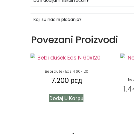
Da li dobijam fiskali račun?
Koji su načini plaćanja?
Povezani Proizvodi
Bebi dušek Eos N 60×120
7.200
рсд
Ne
1.
Dodaj U Korpu