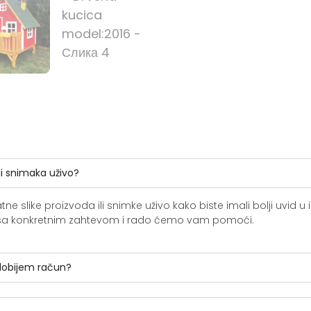
li snimaka uživo?
slike proizvoda ili snimke uživo kako biste imali bolji uvid u i
ite sa konkretnim zahtevom i rado ćemo vam pomoći.
 dobijem račun?