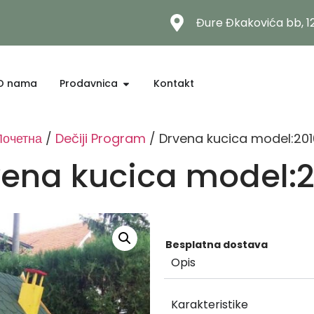
Đure Đkakovića bb, 
O nama
Prodavnica
Kontakt
Почетна
/
Dečiji Program
/ Drvena kucica model:201
vena kucica model:2
Besplatna dostava
Opis
Karakteristike