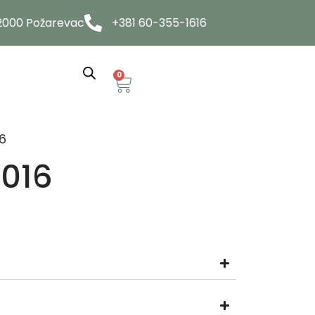
12000 Požarevac
+381 60-355-1616
0
6
016