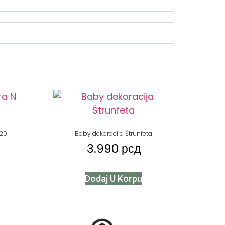
120
Baby dekoracija Štrunfeta
3.990
рсд
Dodaj U Korpu