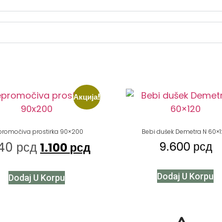
Акција!
promočiva prostirka 90×200
Bebi dušek Demetra N 60×
440
рсд
9.600
рсд
1.100
рсд
Dodaj U Korpu
Dodaj U Korpu