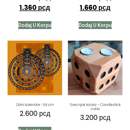
1.360
рсд
1.660
рсд
Dodaj U Korpu
Dodaj U Korpu
Zidni kalendar -34 cm
Svecnjak kocka – Candlestick
cube
2.600
рсд
3.200
рсд