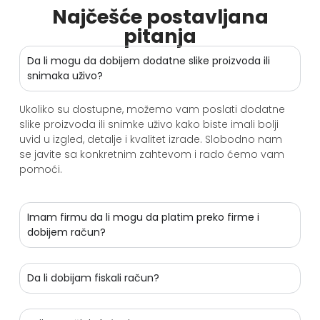
Najčešće postavljana
pitanja
Da li mogu da dobijem dodatne slike proizvoda ili
snimaka uživo?
Ukoliko su dostupne, možemo vam poslati dodatne
slike proizvoda ili snimke uživo kako biste imali bolji
uvid u izgled, detalje i kvalitet izrade. Slobodno nam
se javite sa konkretnim zahtevom i rado ćemo vam
pomoći.
Imam firmu da li mogu da platim preko firme i
dobijem račun?
Da li dobijam fiskali račun?