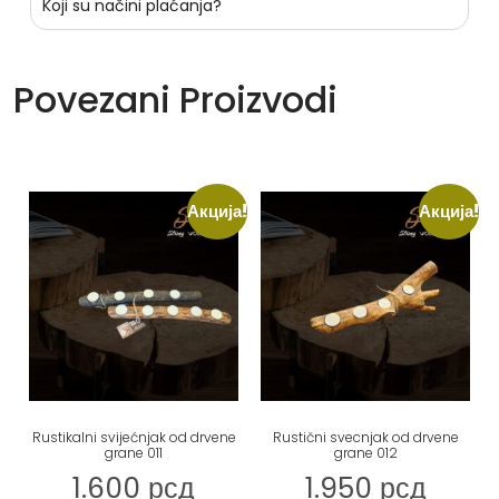
Koji su načini plaćanja?
Povezani Proizvodi
Акција!
Акција!
Rustikalni svijećnjak od drvene
Rustični svecnjak od drvene
grane 011
grane 012
1.600
рсд
1.950
рсд