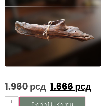
1.960
рсд
1.666
рсд
Dodaj U Korpu