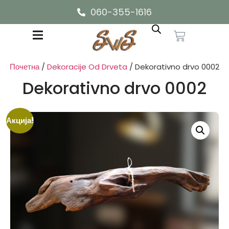
060-355-1616
Почетна
/
Dekoracije Od Drveta
/ Dekorativno drvo 0002
Dekorativno drvo 0002
Акција!