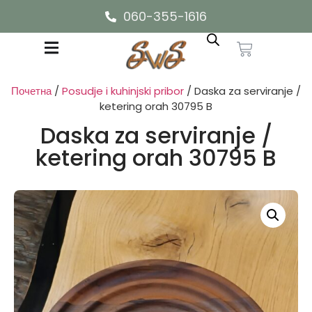
060-355-1616
Почетна
/
Posudje i kuhinjski pribor
/ Daska za serviranje /
ketering orah 30795 B
Daska za serviranje /
ketering orah 30795 B