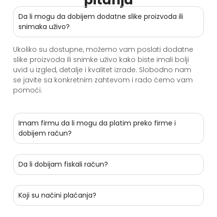
Da li mogu da dobijem dodatne slike proizvoda ili
snimaka uživo?
Ukoliko su dostupne, možemo vam poslati dodatne
slike proizvoda ili snimke uživo kako biste imali bolji
uvid u izgled, detalje i kvalitet izrade. Slobodno nam
se javite sa konkretnim zahtevom i rado ćemo vam
pomoći.
Imam firmu da li mogu da platim preko firme i
dobijem račun?
Da li dobijam fiskali račun?
Koji su načini plaćanja?