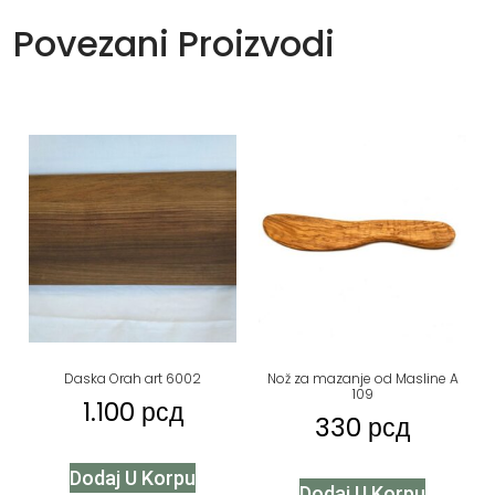
Povezani Proizvodi
Daska Orah art 6002
Nož za mazanje od Masline A
109
1.100
рсд
330
рсд
Dodaj U Korpu
Dodaj U Korpu