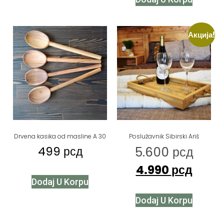
Акција!
Drvena kasika od masline A 30
Poslužavnik Sibirski Ariš
499
рсд
5.600
рсд
4.990
рсд
Dodaj U Korpu
Dodaj U Korpu