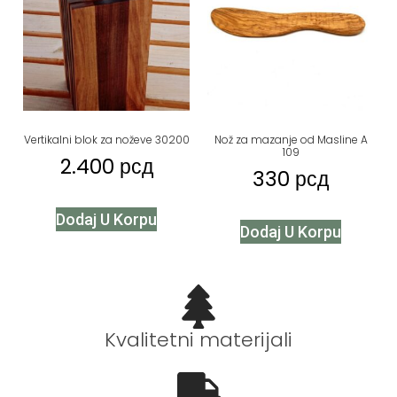
Vertikalni blok za noževe 30200
Nož za mazanje od Masline A
109
2.400
рсд
330
рсд
Dodaj U Korpu
Dodaj U Korpu
Kvalitetni materijali