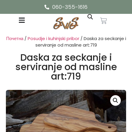
060-355-1616
Почетна
/
Posudje i kuhinjski pribor
/ Daska za seckanje i
serviranje od masline art:719
Daska za seckanje i
serviranje od masline
art:719