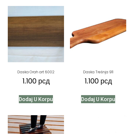
Daska Orah art 6002
Daska Trešnja 911
1.100
рсд
1.100
рсд
Dodaj U Korpu
Dodaj U Korpu