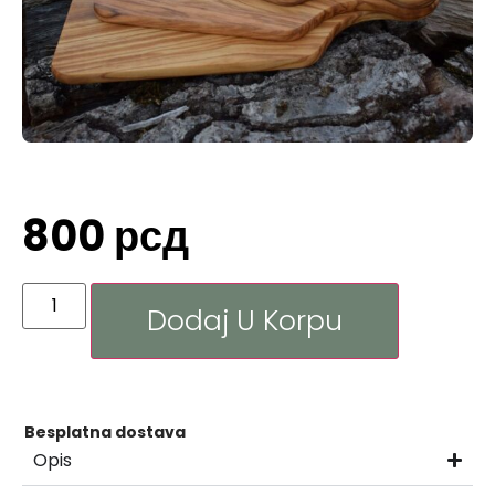
800
рсд
Dodaj U Korpu
Besplatna dostava
Opis