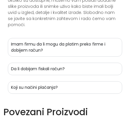
Ukoliko su dostupne, možemo vam poslati dodatne
slike proizvoda ili snimke uživo kako biste imali bolji
uvid u izgled, detalje i kvalitet izrade. Slobodno nam
se javite sa konkretnim zahtevom i rado ćemo vam
pomoći.
Imam firmu da li mogu da platim preko firme i
dobijem račun?
Da li dobijam fiskali račun?
Koji su načini plaćanja?
Povezani Proizvodi