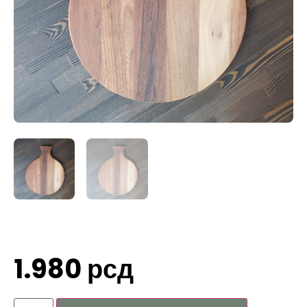
1.980
рсд