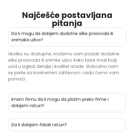
Najčešće postavljana
pitanja
Da li mogu da dobijem dodatne slike proizvoda ili
snimaka uživo?
Ukoliko su dostupne, možemo vam poslati dodatne
slike proizvoda ili snimke uživo kako biste imali bolji
uvid u izgled, detalje i kvalitet izrade. Slobodno nam
se javite sa konkretnim zahtevom i rado ćemo vam
pomoći.
Imam firmu da li mogu da platim preko firme i
dobijem račun?
Da li dobijam fiskali račun?