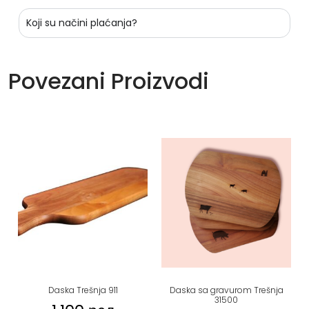
Koji su načini plaćanja?
Povezani Proizvodi
Daska Trešnja 911
Daska sa gravurom Trešnja
31500