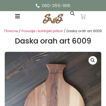
060-355-1616
Почетна
/
Posudje i kuhinjski pribor
/ Daska orah art 6009
Daska orah art 6009