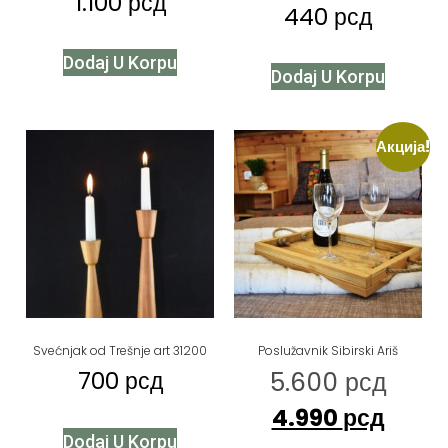
1.100
рсд
440
рсд
Dodaj U Korpu
Dodaj U Korpu
Акција!
Svećnjak od Trešnje art 31200
Poslužavnik Sibirski Ariš
700
рсд
5.600
рсд
4.990
рсд
Dodaj U Korpu