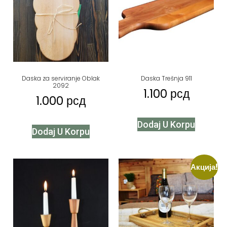
Daska za serviranje Oblak
Daska Trešnja 911
2092
1.100
рсд
1.000
рсд
Dodaj U Korpu
Dodaj U Korpu
Акција!