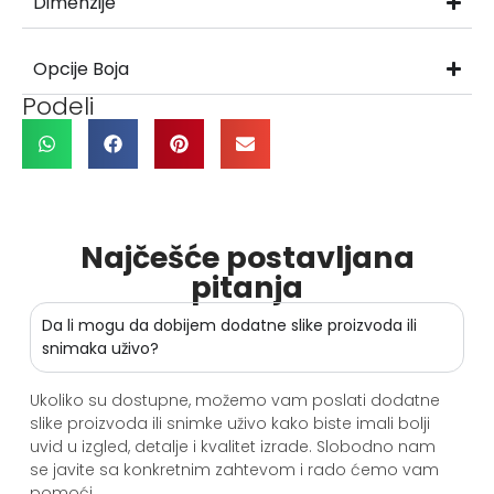
Dimenzije
Opcije Boja
Podeli
Najčešće postavljana
pitanja
Da li mogu da dobijem dodatne slike proizvoda ili
snimaka uživo?
Ukoliko su dostupne, možemo vam poslati dodatne
slike proizvoda ili snimke uživo kako biste imali bolji
uvid u izgled, detalje i kvalitet izrade. Slobodno nam
se javite sa konkretnim zahtevom i rado ćemo vam
pomoći.