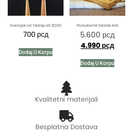
Svećnjak od Trešnje art 31200
Poslužavnik Sibirski Ariš
700
рсд
5.600
рсд
4.990
рсд
Dodaj U Korpu
Dodaj U Korpu
Kvalitetni materijali
Besplatna Dostava