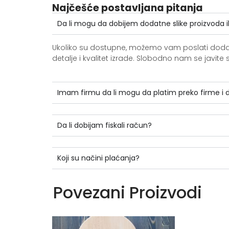
Najčešće postavljana pitanja
Da li mogu da dobijem dodatne slike proizvoda i
Ukoliko su dostupne, možemo vam poslati dodatne 
detalje i kvalitet izrade. Slobodno nam se jav
Imam firmu da li mogu da platim preko firme i
Da li dobijam fiskali račun?
Koji su načini plaćanja?
Povezani Proizvodi