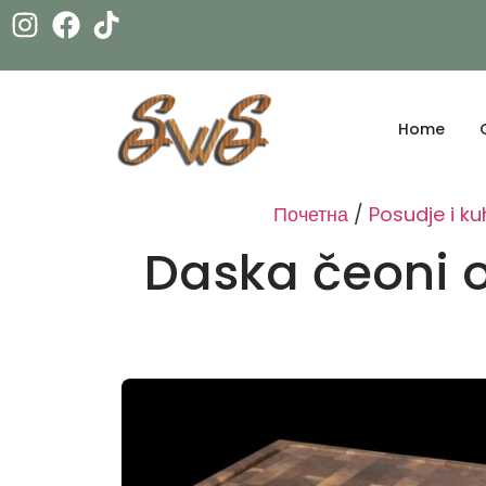
Home
Почетна
/
Posudje i kuh
Daska čeoni o