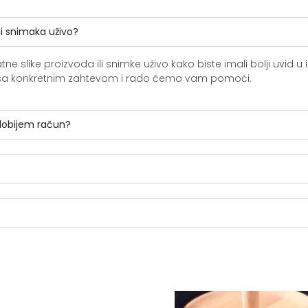
li snimaka uživo?
slike proizvoda ili snimke uživo kako biste imali bolji uvid u i
ite sa konkretnim zahtevom i rado ćemo vam pomoći.
 dobijem račun?