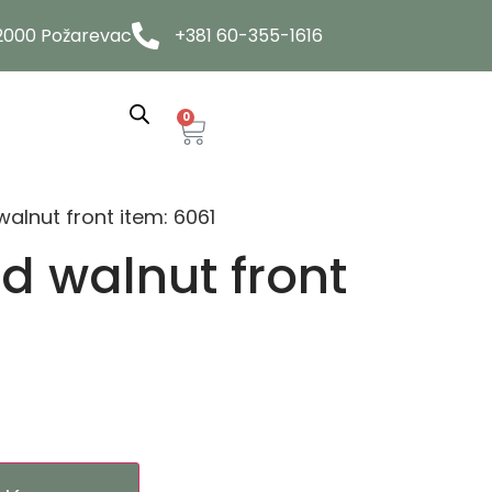
12000 Požarevac
+381 60-355-1616
0
alnut front item: 6061
d walnut front