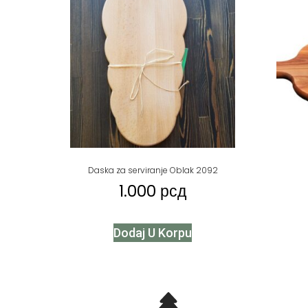
Daska za serviranje Oblak 2092
1.000
рсд
Dodaj U Korpu