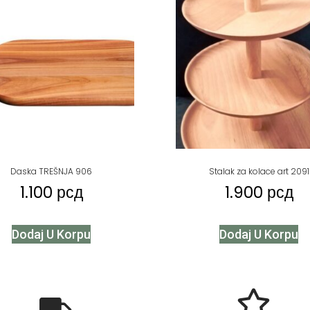
Daska TREŠNJA 906
Stalak za kolace art 2091
1.100
рсд
1.900
рсд
Dodaj U Korpu
Dodaj U Korpu