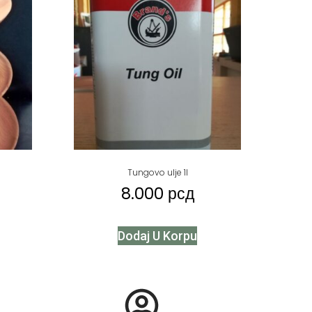
Tungovo ulje 1l
8.000
рсд
Dodaj U Korpu