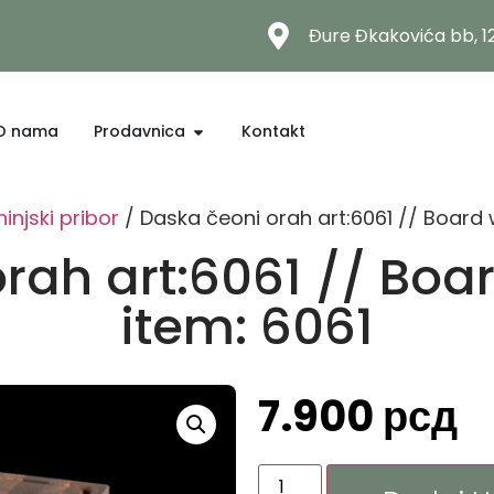
Đure Đkakovića bb, 
O nama
Prodavnica
Kontakt
injski pribor
/ Daska čeoni orah art:6061 // Board w
rah art:6061 // Boar
item: 6061
7.900
рсд