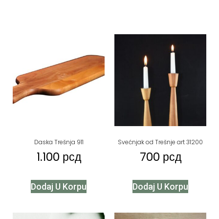
Daska Trešnja 911
Svećnjak od Trešnje art 31200
1.100
рсд
700
рсд
Dodaj U Korpu
Dodaj U Korpu