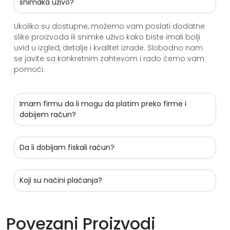
snimaka uživo?
Ukoliko su dostupne, možemo vam poslati dodatne
slike proizvoda ili snimke uživo kako biste imali bolji
uvid u izgled, detalje i kvalitet izrade. Slobodno nam
se javite sa konkretnim zahtevom i rado ćemo vam
pomoći.
Imam firmu da li mogu da platim preko firme i
dobijem račun?
Da li dobijam fiskali račun?
Koji su načini plaćanja?
Povezani Proizvodi