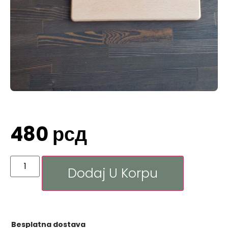
480
рсд
Dodaj U Korpu
Besplatna dostava