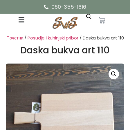
060-355-1616
Почетна
/
Posudje i kuhinjski pribor
/ Daska bukva art 110
Daska bukva art 110