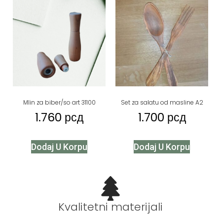
Mlin za biber/so art 31100
Set za salatu od masline A2
1.760
рсд
1.700
рсд
Dodaj U Korpu
Dodaj U Korpu
Kvalitetni materijali