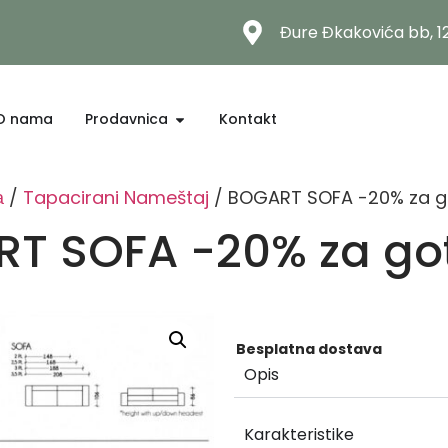
Đure Đkakovića bb, 
O nama
Prodavnica
Kontakt
а
/
Tapacirani Nameštaj
/ BOGART SOFA -20% za g
T SOFA -20% za go
Besplatna dostava
Opis
Karakteristike