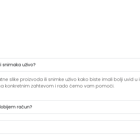
li snimaka uživo?
slike proizvoda ili snimke uživo kako biste imali bolji uvid u i
ite sa konkretnim zahtevom i rado ćemo vam pomoći.
 dobijem račun?