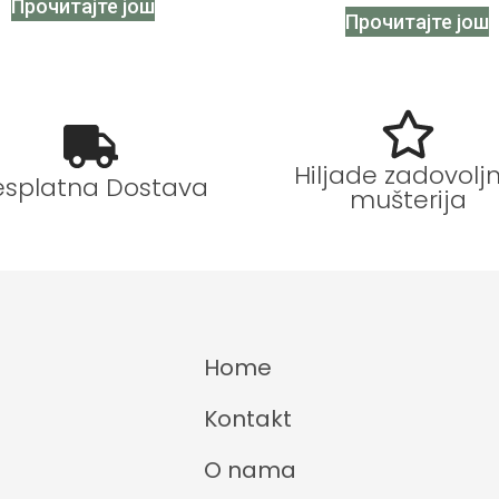
Прочитајте још
Прочитајте још
Hiljade zadovoljn
esplatna Dostava
mušterija
Home
Kontakt
O nama