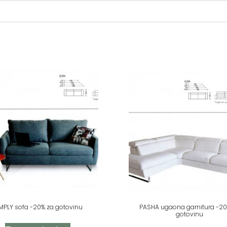
MPLY sofa -20% za gotovinu
PASHA ugaona garnitura -20
gotovinu