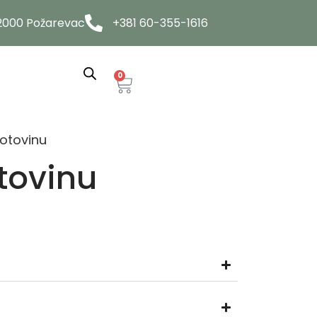
12000 Požarevac
+381 60-355-1616
0
otovinu
tovinu