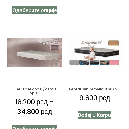
Одаберите опције
Dušek Posejdon N / cena u
Bebi dušek Demetra N 60×120
opisu
9.600
рсд
16.200
рсд
–
34.800
рсд
Dodaj U Korpu
Одаберите опције