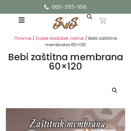
060-355-1616
Почетна
/
Dušek Nadušek Jastuk
/ Bebi zaštitna
membrana 60×120
Bebi zaštitna membrana
60×120