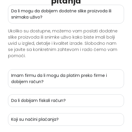
pitanja
Da li mogu da dobijem dodatne slike proizvoda ili
snimaka uživo?
Ukoliko su dostupne, možemo vam poslati dodatne
slike proizvoda ili snimke uživo kako biste imali bolji
uvid u izgled, detalje i kvalitet izrade. Slobodno nam
se javite sa konkretnim zahtevom i rado ćemo vam
pomoći.
Imam firmu da li mogu da platim preko firme i
dobijem račun?
Da li dobijam fiskali račun?
Koji su načini plaćanja?