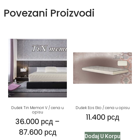
Povezani Proizvodi
Dušek Tin Memori V / cena u
Dušek Eos Eko / cena u opisu
opisu
11.400
рсд
36.000
рсд
–
87.600
рсд
Dodaj U Korpu