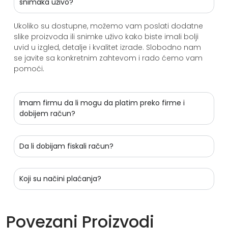
snimaka uživo?
Ukoliko su dostupne, možemo vam poslati dodatne
slike proizvoda ili snimke uživo kako biste imali bolji
uvid u izgled, detalje i kvalitet izrade. Slobodno nam
se javite sa konkretnim zahtevom i rado ćemo vam
pomoći.
Imam firmu da li mogu da platim preko firme i
dobijem račun?
Da li dobijam fiskali račun?
Koji su načini plaćanja?
Povezani Proizvodi