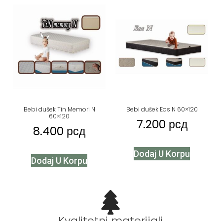
Bebi dušek Tin Memori N
Bebi dušek Eos N 60×120
60×120
7.200
рсд
8.400
рсд
Dodaj U Korpu
Dodaj U Korpu
Kvalitetni materijali