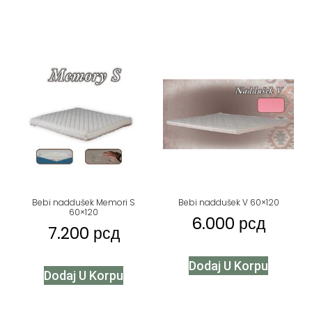
Bebi naddušek Memori S
Bebi naddušek V 60×120
60×120
6.000
рсд
7.200
рсд
Dodaj U Korpu
Dodaj U Korpu