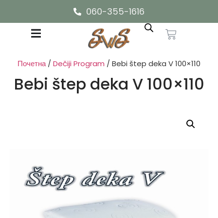
060-355-1616
Почетна
/
Dečiji Program
/ Bebi štep deka V 100×110
Bebi štep deka V 100×110