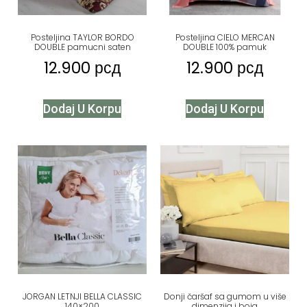
Posteljina TAYLOR BORDO
Posteljina CIELO MERCAN
DOUBLE pamucni saten
DOUBLE 100% pamuk
12.900
рсд
12.900
рсд
Dodaj U Korpu
Dodaj U Korpu
JORGAN LETNJI BELLA CLASSIC
Donji čaršaf sa gumom u više
140×200
dimenzija i boja