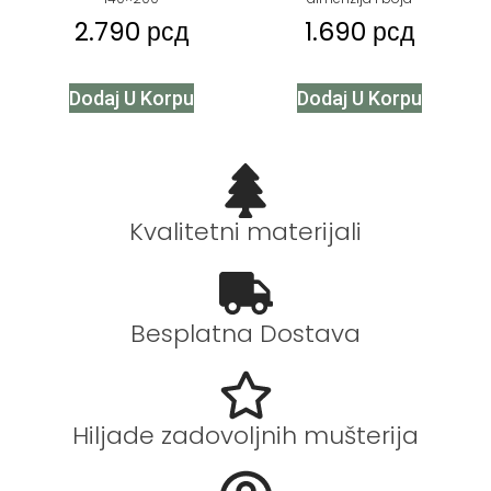
2.790
рсд
1.690
рсд
Dodaj U Korpu
Dodaj U Korpu
Kvalitetni materijali
Besplatna Dostava
Hiljade zadovoljnih mušterija