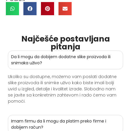
Najčešće postavljana
pitanja
Da li mogu da dobijem dodatne slike proizvoda ili
snimaka uživo?
Ukoliko su dostupne, možemo vam poslati dodatne
slike proizvoda ili snimke uživo kako biste imali bolji
uvid u izgled, detalje i kvalitet izrade. Slobodno nam
se javite sa konkretnim zahtevom i rado ćemo vam
pomoći.
Imam firmu da li mogu da platim preko firme i
dobijem račun?