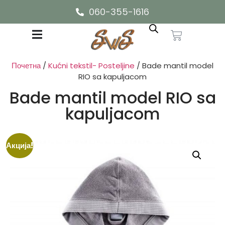
060-355-1616
Почетна
/
Kućni tekstil- Posteljine
/ Bade mantil model
RIO sa kapuljacom
Bade mantil model RIO sa
kapuljacom
Акција!