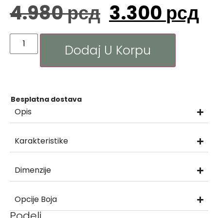
4.980
рсд
3.300
рсд
Dodaj U Korpu
Besplatna dostava
Opis
Karakteristike
Dimenzije
Opcije Boja
Podeli